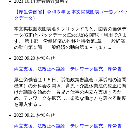
2021.10.14
新着情報
資料室
【厚生労働省】令和３年版 本文掲載図表（一覧／バッ
クデータ）
本文掲載図表図表名をクリックすると、図表の画像デ
ータ(GIF)とバックデータ(Excel版)を閲覧・利用できま
す。.第Ⅰ部 労働経済の推移と特徴第1章 一般経済
の動向第１節 一般経済の動向第１－（１）...
2023.09.20
お知らせ
両立支援、法改正へ議論 テレワーク拡充、厚労省
厚生労働省は１５日、労働政策審議会（厚労相の諮問
機関）の分科会を開き、育児・介護休業法の改正に向
けた議論を始めた。育児と仕事の両立を支援するた
め、テレワークを拡充し、柔軟な働き方を選べる制度
を導入する...
2023.09.21
お知らせ
両立支援、法改正へ議論 テレワーク拡充、厚労省