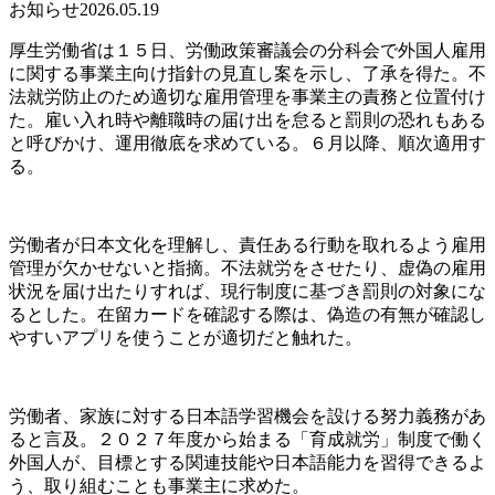
お知らせ
2026.05.19
厚生労働省は１５日、労働政策審議会の分科会で外国人雇用
に関する事業主向け指針の見直し案を示し、了承を得た。不
法就労防止のため適切な雇用管理を事業主の責務と位置付け
た。雇い入れ時や離職時の届け出を怠ると罰則の恐れもある
と呼びかけ、運用徹底を求めている。６月以降、順次適用す
る。
労働者が日本文化を理解し、責任ある行動を取れるよう雇用
管理が欠かせないと指摘。不法就労をさせたり、虚偽の雇用
状況を届け出たりすれば、現行制度に基づき罰則の対象にな
るとした。在留カードを確認する際は、偽造の有無が確認し
やすいアプリを使うことが適切だと触れた。
労働者、家族に対する日本語学習機会を設ける努力義務があ
ると言及。２０２７年度から始まる「育成就労」制度で働く
外国人が、目標とする関連技能や日本語能力を習得できるよ
う、取り組むことも事業主に求めた。