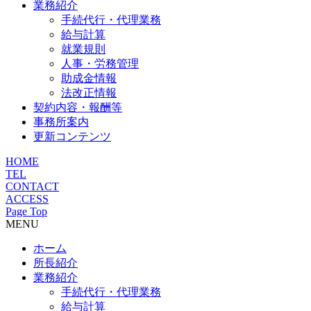
業務紹介
手続代行・代理業務
給与計算
就業規則
人事・労務管理
助成金情報
法改正情報
契約内容・報酬等
事務所案内
更新コンテンツ
HOME
TEL
CONTACT
ACCESS
Page Top
MENU
ホーム
所長紹介
業務紹介
手続代行・代理業務
給与計算