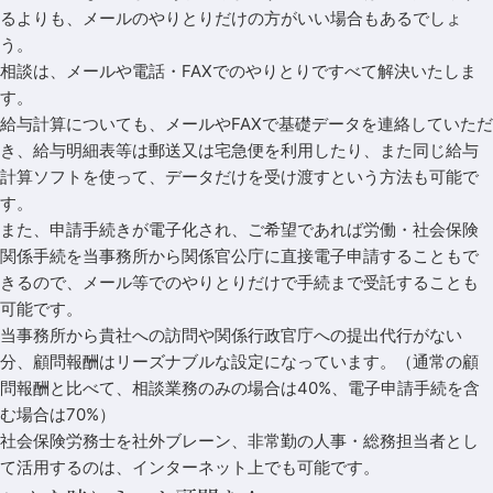
るよりも、メールのやりとりだけの方がいい場合もあるでしょ
う。
相談は、メールや電話・FAXでのやりとりですべて解決いたしま
す。
給与計算についても、メールやFAXで基礎データを連絡していただ
き、給与明細表等は郵送又は宅急便を利用したり、また同じ給与
計算ソフトを使って、データだけを受け渡すという方法も可能で
す。
また、申請手続きが電子化され、ご希望であれば労働・社会保険
関係手続を当事務所から関係官公庁に直接電子申請することもで
きるので、メール等でのやりとりだけで手続まで受託することも
可能です。
当事務所から貴社への訪問や関係行政官庁への提出代行がない
分、顧問報酬はリーズナブルな設定になっています。（通常の顧
問報酬と比べて、相談業務のみの場合は40%、電子申請手続を含
む場合は70%）
社会保険労務士を社外ブレーン、非常勤の人事・総務担当者とし
て活用するのは、インターネット上でも可能です。