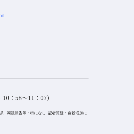
tml
0：58～11：07)
冒頭挨拶、閣議報告等：特になし .記者質疑：自殺増加に