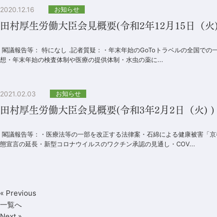
2020.12.16
お知らせ
田村厚生労働大臣会見概要(令和2年12月15日（火) 1
閣議報告等： 特になし .記者質疑：・年末年始のGoToトラベルの全国で
想・年末年始の検査体制や医療の提供体制・水虫の薬に...
2021.02.03
お知らせ
田村厚生労働大臣会見概要(令和3年2月2日（火) )
閣議報告等：・医療法等の一部を改正する法律案・石綿による健康被害「京都
態宣言の延長・新型コロナウイルスのワクチン承認の見通し・COV...
« Previous
一覧へ
Next »