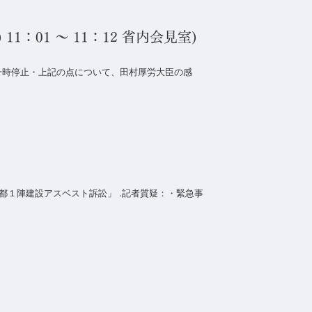
1：01 ～ 11：12 省内会見室)
の一時停止・上記の点について、田村厚労大臣の感
１陣建設アスベスト訴訟」 .記者質疑：・緊急事