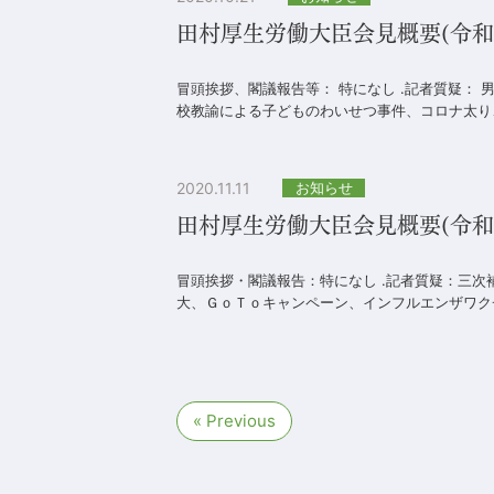
田村厚生労働大臣会見概要(令和2年1
冒頭挨拶、閣議報告等： 特になし .記者質疑：
校教諭による子どものわいせつ事件、コロナ太り、
2020.11.11
お知らせ
田村厚生労働大臣会見概要(令和2年
冒頭挨拶・閣議報告：特になし .記者質疑：三
大、ＧｏＴｏキャンペーン、インフルエンザワクチ
« Previous