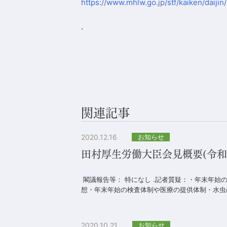
https://www.mhlw.go.jp/stf/kaiken/daij
.
関連記事
2020.12.16
お知らせ
田村厚生労働大臣会見概要(令和2年1
閣議報告等： 特になし .記者質疑：・年末年始
想・年末年始の検査体制や医療の提供体制・水虫の
2020.10.21
お知らせ