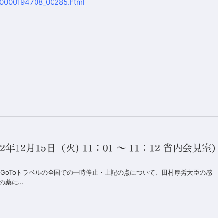
in/0000194708_00285.html
2月15日（火) 11：01 ～ 11：12 省内会見室)
のGoToトラベルの全国での一時停止・上記の点について、田村厚労大臣の感
薬に...