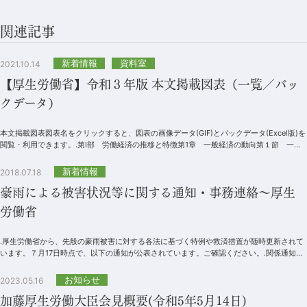
関連記事
新着情報
資料室
2021.10.14
【厚生労働省】令和３年版 本文掲載図表（一覧／バッ
クデータ）
本文掲載図表図表名をクリックすると、図表の画像データ(GIF)とバックデータ(Excel版)を
閲覧・利用できます。.第Ⅰ部 労働経済の推移と特徴第1章 一般経済の動向第１節 一般
経済の動向第１－（１）...
新着情報
2018.07.18
豪雨による被害状況等に関する通知・事務連絡～厚生
労働省
.厚生労働省から、先般の豪雨被害に対する各法に基づく特例や救済措置が随時更新されて
います。７月17日時点で、以下の通知が公表されています。ご確認ください。.関係通知等
平成30年７月豪雨により指定居宅サ...
お知らせ
2023.05.16
加藤厚生労働大臣会見概要(令和5年5月14日)