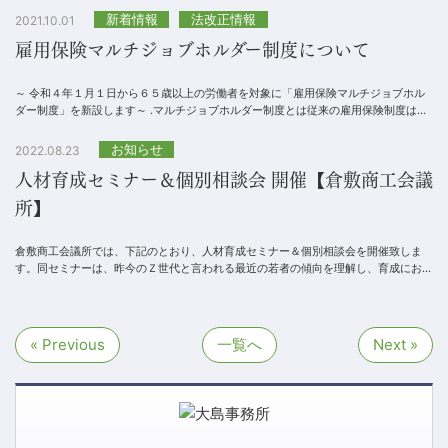
新着情報
法改正情報
2021.10.01
雇用保険マルチジョブホルダー制度について
～ 令和４年１月１日から６５歳以上の労働者を対象に「雇用保険マルチジョブホル
ダー制度」を新設します～ .マルチジョブホルダー制度とは従来の雇用保険制度は、
主たる事業所での労働条件が１週間の所...
お知らせ
2022.08.23
人材育成セミナー＆個別相談会 開催【倉敷商工会議
所】
倉敷商工会議所では、下記のとおり、人材育成セミナー＆個別相談会を開催致しま
す。同セミナーは、昨今のＺ世代と言われる最近の若者の傾向を理解し、育成におけ
る心構えや具体的な育成方法など効果的なポイントにつ...
« Previous
一覧へ
Next »