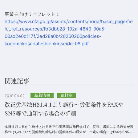
事業主向けリーフレット：
https://www.cfa.go.jp/assets/contents/node/basic_page/fie
ld_ref_resources/fb3dbb28-102a-4840-90a5-
00ad2e0d117f/2ed28a0b/20260206policies-
kodomokosodateshienkinseido-08.pdf
関連記事
新着情報
資料室
2019.04.02
改正労基法H31.4.1より施行～労働条件をFAXや
SNS等で通知する場合の詳細
本日４月１日から施行される改正労働基準法施行規則で、従来、書面による通知が義
務づけられていた労働契約締結時の労働条件の通知が、一定の場合にはFAXやSNS等
でも可能となりますが、その詳細を示した事業主...