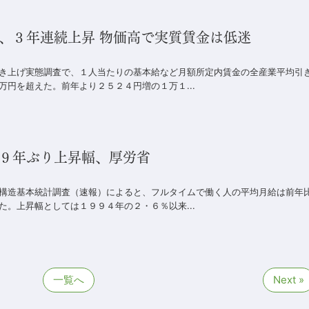
、３年連続上昇 物価高で実質賃金は低迷
き上げ実態調査で、１人当たりの基本給など月額所定内賃金の全産業平均引
円を超えた。前年より２５２４円増の１万１...
２９年ぶり上昇幅、厚労省
構造基本統計調査（速報）によると、フルタイムで働く人の平均月給は前年
。上昇幅としては１９９４年の２・６％以来...
一覧へ
Next »