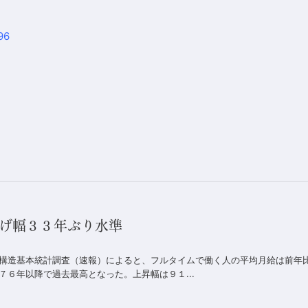
96
上げ幅３３年ぶり水準
構造基本統計調査（速報）によると、フルタイムで働く人の平均月給は前年
６年以降で過去最高となった。上昇幅は９１...