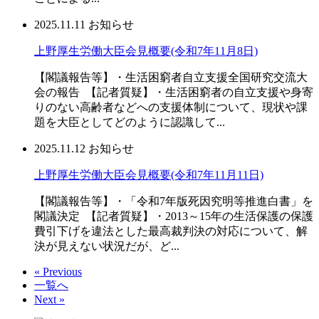
2025.11.11
お知らせ
上野厚生労働大臣会見概要(令和7年11月8日)
【閣議報告等】・生活困窮者自立支援全国研究交流大
会の報告 【記者質疑】・生活困窮者の自立支援や身寄
りのない高齢者などへの支援体制について、現状や課
題を大臣としてどのように認識して...
2025.11.12
お知らせ
上野厚生労働大臣会見概要(令和7年11月11日)
【閣議報告等】・「令和7年版死因究明等推進白書」を
閣議決定 【記者質疑】・2013～15年の生活保護の保護
費引下げを違法とした最高裁判決の対応について、解
決が見えない状況だが、ど...
« Previous
一覧へ
Next »