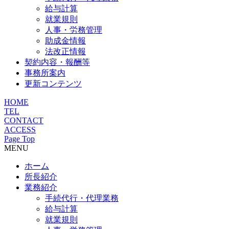
給与計算
就業規則
人事・労務管理
助成金情報
法改正情報
契約内容・報酬等
事務所案内
更新コンテンツ
HOME
TEL
CONTACT
ACCESS
Page Top
MENU
ホーム
所長紹介
業務紹介
手続代行・代理業務
給与計算
就業規則