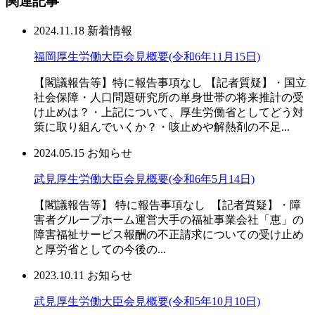
関連記事
2024.11.18
新着情報
福岡厚生労働大臣会見概要(令和6年11月15日)
【閣議報告等】特に報告事項なし 【記者質疑】・国立
社会保障・人口問題研究所の単身世帯の将来推計の受
け止めは？・上記について、厚生労働省としてどう対
策に取り組んでいくか？・咳止めや解熱剤の不足...
2024.05.15
お知らせ
武見厚生労働大臣会見概要(令和6年5月14日)
【閣議報告等】 特に報告事項なし 【記者質疑】・障
害者グループホーム運営大手の福祉事業会社「恵」の
障害福祉サービス報酬の不正請求についての受け止め
と厚労省としての今後の...
2023.10.11
お知らせ
武見厚生労働大臣会見概要(令和5年10月10日)