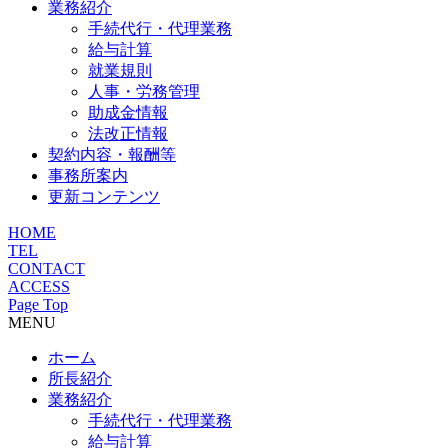
業務紹介
手続代行・代理業務
給与計算
就業規則
人事・労務管理
助成金情報
法改正情報
契約内容・報酬等
事務所案内
更新コンテンツ
HOME
TEL
CONTACT
ACCESS
Page Top
MENU
ホーム
所長紹介
業務紹介
手続代行・代理業務
給与計算