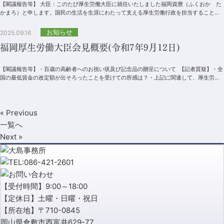
【閣議報告等】 大臣：このたび厚生労働大臣に就任いたしました福岡資麿（ふくおか た
かまろ）と申します。国民の生活を生涯にわたって支える厚生労働行政を担当することと
なり、改めて責任の重大さに身...
お知らせ
2025.09.16
福岡厚生労働大臣会見概要(令和7年9月12日)
【閣議報告等】・百歳の高齢者へのお祝い状及び記念品の贈呈について 【記者質疑】・全
国の最低賃金の改定額が出そろったことを受けての所感は？・上記に関連して、厚生労働
省でも業務改善助...
« Previous
一覧へ
Next »
【受付時間】9:00～18:00
【定休日】土曜・日曜・祝日
【所在地】〒710-0845
岡山県倉敷市西富井629-77