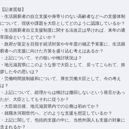
【記者質疑】
・生活困窮者の自立支援や身寄りのない高齢者などへの支援体制
について、現状や課題を大臣としてどのように認識しているか？
・生活困窮者自立支援制度に関する法改正は早ければ、来年の通
常国会ということでよいか？
・政府が策定を目指す経済対策や今年度の補正予算案に、生活困
窮者への支援に向けた方策を盛り込む考えはあるか？
・上記について、その狙いや検討状況は？
・地元滋賀県にこのような形で大臣として、戻ってこられて、挨
拶した今の思いは？
・労働時間規制緩和について、厚生労働大臣として、今の考え
は？
・上記について、総理からは検討は撤回しないという発言があっ
たが、大臣としてもそれに従うか？
・大臣就任後、地元滋賀県内での公務は初めてか？
・就職氷河期世代へ、どのような支援を想定しているか？
・上記に関して、包括的支援の中に、当然外国人も支援の対象に
含まれるか？