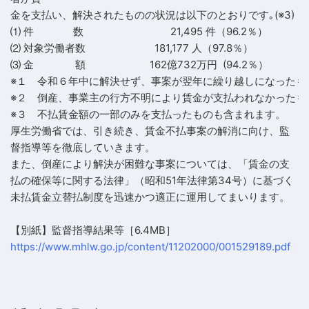
金を支払い、解決されたものの状況は以下のとおりです｡(※3)
⑴ 件 数 21,495 件（96.2％）
⑵ 対象労働者数 181,177 人（97.8％）
⑶ 金 額 162億732万円 (94.2％）
※１ 令和６年中に解決せず、事案が翌年に繰り越しになったも
※２ 倒産、事業主の行方不明により賃金が支払われなかったも
※３ 不払賃金額の一部のみを支払ったものも含まれます。
厚生労働省では、引き続き、賃金不払事案の解消に向け、監
督指導等を徹底していきます。
また、倒産により解決が困難な事案については、「賃金の支
払の確保等に関する法律」（昭和51年法律第34号）に基づく
未払賃金立替払制度を迅速かつ適正に運用してまいります。
【別紙】監督指導結果等［6.4MB］
https://www.mhlw.go.jp/content/11202000/001529189.pdf