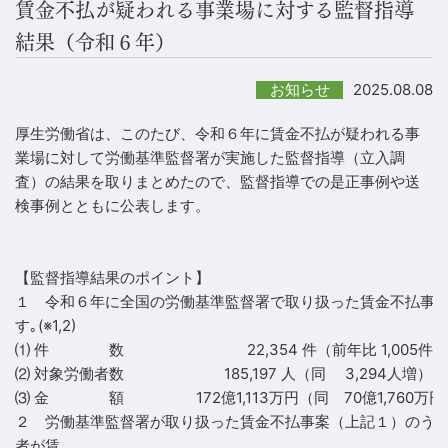
賃金不払が疑われる事業場に対する監督指導
結果（令和６年）
2025.08.08
お知らせ
厚生労働省は、このたび、令和６年に賃金不払が疑われる事
業場に対して労働基準監督署が実施した監督指導（立入調
査）の結果を取りまとめたので、監督指導での是正事例や送
検事例とともに公表します。
【監督指導結果のポイント】
１ 令和６年に全国の労働基準監督署で取り扱った賃金不払事
す｡(※1,2)
⑴ 件 数 22,354 件（前年比 1,005件増
⑵ 対象労働者数 185,197 人（同 3,294人増）
⑶ 金 額 172億1,113万円（同 70億1,760万円
２ 労働基準監督署が取り扱った賃金不払事案（上記１）のう
者が賃