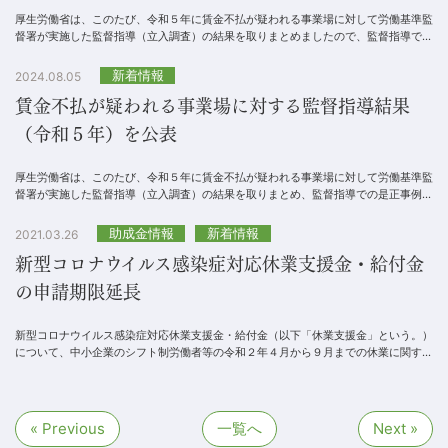
厚生労働省は、このたび、令和５年に賃金不払が疑われる事業場に対して労働基準監
督署が実施した監督指導（立入調査）の結果を取りまとめましたので、監督指導での
是正事例や送検事例とともに公表します。...
新着情報
2024.08.05
賃金不払が疑われる事業場に対する監督指導結果
（令和５年）を公表
厚生労働省は、このたび、令和５年に賃金不払が疑われる事業場に対して労働基準監
督署が実施した監督指導（立入調査）の結果を取りまとめ、監督指導での是正事例や
送検事例とともに公表しました。 ...
助成金情報
新着情報
2021.03.26
新型コロナウイルス感染症対応休業支援金・給付金
の申請期限延長
新型コロナウイルス感染症対応休業支援金・給付金（以下「休業支援金」という。）
について、中小企業のシフト制労働者等の令和２年４月から９月までの休業に関する
申請期限などを令和３年３月末としていましたが、申...
« Previous
一覧へ
Next »