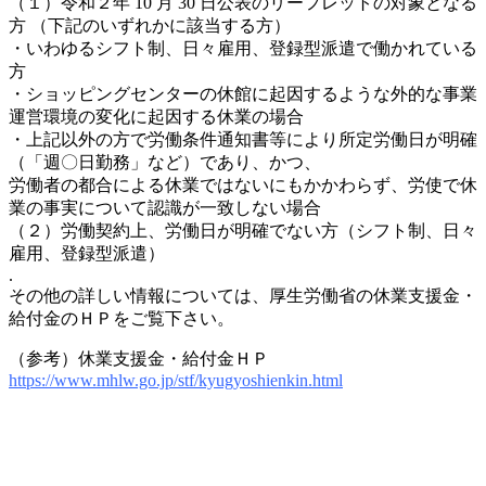
（１）令和２年 10 月 30 日公表のリーフレットの対象となる
方 （下記のいずれかに該当する方）
・いわゆるシフト制、日々雇用、登録型派遣で働かれている
方
・ショッピングセンターの休館に起因するような外的な事業
運営環境の変化に起因する休業の場合
・上記以外の方で労働条件通知書等により所定労働日が明確
（「週〇日勤務」など）であり、かつ、
労働者の都合による休業ではないにもかかわらず、労使で休
業の事実について認識が一致しない場合
（２）労働契約上、労働日が明確でない方（シフト制、日々
雇用、登録型派遣）
.
その他の詳しい情報については、厚生労働省の休業支援金・
給付金のＨＰをご覧下さい。
（参考）休業支援金・給付金ＨＰ
https://www.mhlw.go.jp/stf/kyugyoshienkin.html