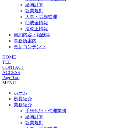
給与計算
就業規則
人事・労務管理
助成金情報
法改正情報
契約内容・報酬等
事務所案内
更新コンテンツ
HOME
TEL
CONTACT
ACCESS
Page Top
MENU
ホーム
所長紹介
業務紹介
手続代行・代理業務
給与計算
就業規則