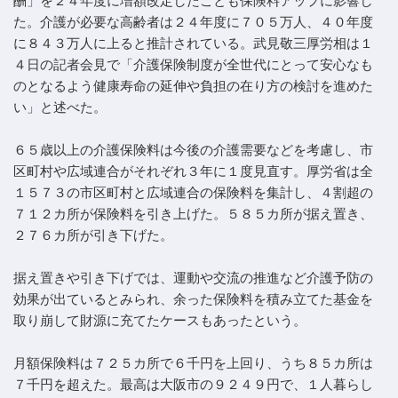
酬」を２４年度に増額改定したことも保険料アップに影響し
た。介護が必要な高齢者は２４年度に７０５万人、４０年度
に８４３万人に上ると推計されている。武見敬三厚労相は１
４日の記者会見で「介護保険制度が全世代にとって安心なも
のとなるよう健康寿命の延伸や負担の在り方の検討を進めた
い」と述べた。
６５歳以上の介護保険料は今後の介護需要などを考慮し、市
区町村や広域連合がそれぞれ３年に１度見直す。厚労省は全
１５７３の市区町村と広域連合の保険料を集計し、４割超の
７１２カ所が保険料を引き上げた。５８５カ所が据え置き、
２７６カ所が引き下げた。
据え置きや引き下げでは、運動や交流の推進など介護予防の
効果が出ているとみられ、余った保険料を積み立てた基金を
取り崩して財源に充てたケースもあったという。
月額保険料は７２５カ所で６千円を上回り、うち８５カ所は
７千円を超えた。最高は大阪市の９２４９円で、１人暮らし