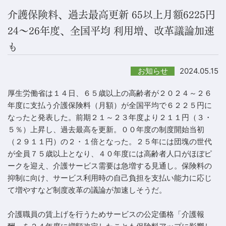
介護保険料、過去最高更新 65以上月額6225円
24～26年度、全国平均 利用増、改革議論加速
も
2024.05.15
お知らせ
厚生労働省は１４日、６５歳以上の高齢者が２０２４～２６
年度に支払う介護保険料（月額）が全国平均で６２２５円に
なったと発表した。前期２１～２３年度より２１１円（３・
５％）上昇し、過去最高を更新。００年度の制度開始当初
（２９１１円）の２・１倍となった。２５年には団塊の世代
が全員７５歳以上となり、４０年度には高齢者人口がほぼピ
ークを迎え、介護サービス需要は急増する見通し。保険料の
抑制に向け、サービス利用時の自己負担を支払い能力に応じ
て増やすなど制度改革の議論が加速しそうだ。
介護職員の賃上げを行うためサービスの公定価格「介護報