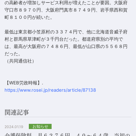
の高齢者が増加しサービス利用が増えたことが要因。大阪府
守口市８９７０円、大阪府門真市８７４９円、岩手県西和賀
町８１００円が続いた。
最低は東京都小笠原村の３３７４円で、他に北海道音威子府
村と群馬県草津町が３千円台だった。都道府県別の平均で
は、最高が大阪府の７４８６円、最低が山口県の５５６８円
だった。
（共同通信社）
【WEB労政時報】.
https://www.rosei.jp/readers/article/87138
関連記事
お知らせ
2024.01.19
介護保険料、月６２７６円 ４０～６４歳、当初の