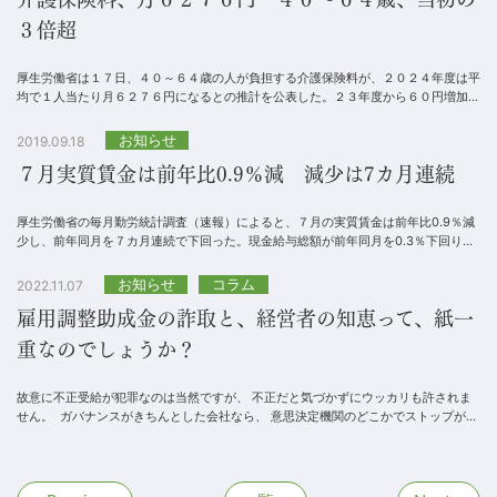
３倍超
厚生労働省は１７日、４０～６４歳の人が負担する介護保険料が、２０２４年度は平
均で１人当たり月６２７６円になるとの推計を公表した。２３年度から６０円増加
し、過去最高を更新。制度開始当初の００年度（月２０...
お知らせ
2019.09.18
７月実質賃金は前年比0.9％減 減少は7カ月連続
厚生労働省の毎月勤労統計調査（速報）によると、７月の実質賃金は前年比0.9％減
少し、前年同月を７カ月連続で下回った。現金給与総額が前年同月を0.3％下回り２
カ月ぶりにマイナスに転じた一方、消費者物価指...
お知らせ
コラム
2022.11.07
雇用調整助成金の詐取と、経営者の知恵って、紙一
重なのでしょうか？
故意に不正受給が犯罪なのは当然ですが、 不正だと気づかずにウッカリも許されま
せん。 ガバナンスがきちんとした会社なら、 意思決定機関のどこかでストップがか
かる...