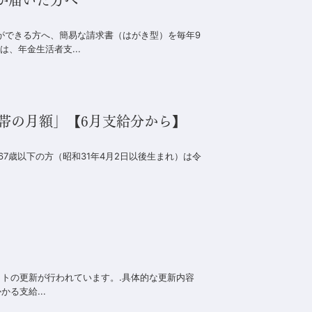
ができる方へ、簡易な請求書（はがき型）を毎年9
、年金生活者支...
世帯の月額」【6月支給分から】
67歳以下の方（昭和31年4月2日以後生まれ）は令
ットの更新が行われています。.具体的な更新内容
る支給...