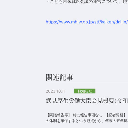
・こども未来戦略会議の運営について、現
https://www.mhlw.go.jp/stf/kaiken/daij
関連記事
2023.10.11
お知らせ
武見厚生労働大臣会見概要(令和5
【閣議報告等】 特に報告事項なし 【記者質疑
の体制を確保するという観点から、年末の来年度の