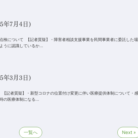
年7月4日)
点検について 【記者質疑】・障害者相談支援事業を民間事業者に委託した場
うに認識しているか...
年3月3日)
等 【記者質疑】・新型コロナの位置付け変更に伴い医療提供体制について・
の医療体制になる...
一覧へ
Next »