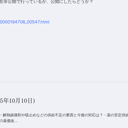
在非公開で行っているが、公開にしたらどうか？
in/0000194708_00547.html
年10月10日)
】・解熱鎮痛剤や咳止めなどの供給不足の要因と今後の対応は？・薬の安定供
薬価改...