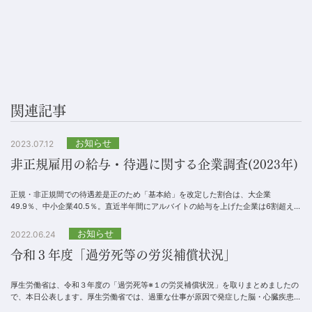
関連記事
お知らせ
2023.07.12
非正規雇用の給与・待遇に関する企業調査(2023年)
正規・非正規間での待遇差是正のため「基本給」を改定した割合は、大企業
49.9％、中小企業40.5％。直近半年間にアルバイトの給与を上げた企業は6割超えで
過去最高に。業種別では「飲食・フード」が最も高く...
お知らせ
2022.06.24
令和３年度「過労死等の労災補償状況」
厚生労働省は、令和３年度の「過労死等※１の労災補償状況」を取りまとめましたの
で、本日公表します。厚生労働省では、過重な仕事が原因で発症した脳・心臓疾患
や、仕事による強いストレスが原因で発病した精神障害...