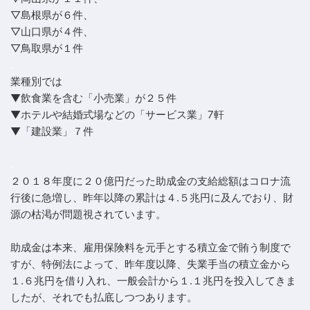
▽島根県が６件、
▽山口県が４件、
▽鳥取県が１件
.
業種別では
▼飲食業を含む「小売業」が２５件
▼ホテルや結婚式場などの「サービス業」7軒
▼「建設業」７件
.
２０１８年度に２０億円だった助成金の支給総額はコロナ流
行後に急増し、昨年以降の累計は４.５兆円に及んでおり、財
源の枯渇が問題視されています。
助成金は本来、雇用保険料を元手とする積立金で賄う制度で
すが、特例法によって、昨年度以降、失業手当の積立金から
１.６兆円を借り入れ、一般会計から１.１兆円を投入してきま
したが、それでも払底しつつあります。