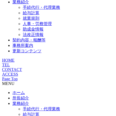
業務紹介
手続代行・代理業務
給与計算
就業規則
人事・労務管理
助成金情報
法改正情報
契約内容・報酬等
事務所案内
更新コンテンツ
HOME
TEL
CONTACT
ACCESS
Page Top
MENU
ホーム
所長紹介
業務紹介
手続代行・代理業務
給与計算