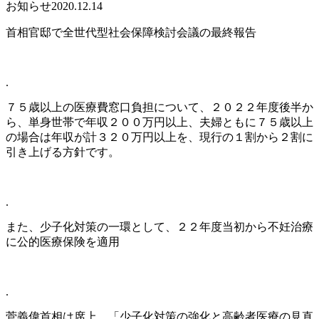
お知らせ
2020.12.14
首相官邸で全世代型社会保障検討会議の最終報告
.
７５歳以上の医療費窓口負担について、２０２２年度後半か
ら、単身世帯で年収２００万円以上、夫婦ともに７５歳以上
の場合は年収が計３２０万円以上を、現行の１割から２割に
引き上げる方針です。
.
また、少子化対策の一環として、２２年度当初から不妊治療
に公的医療保険を適用
.
菅義偉首相は席上、「少子化対策の強化と高齢者医療の見直