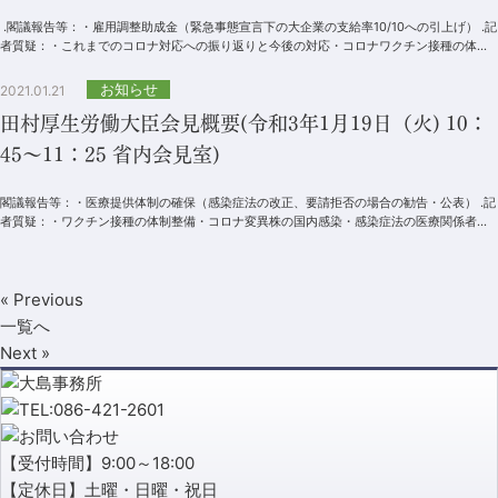
.閣議報告等：・雇用調整助成金（緊急事態宣言下の大企業の支給率10/10への引上げ） .記
者質疑：・これまでのコロナ対応への振り返りと今後の対応・コロナワクチン接種の体制
準備と具...
お知らせ
2021.01.21
田村厚生労働大臣会見概要(令和3年1月19日（火) 10：
45～11：25 省内会見室)
閣議報告等：・医療提供体制の確保（感染症法の改正、要請拒否の場合の勧告・公表） .記
者質疑：・ワクチン接種の体制整備・コロナ変異株の国内感染・感染症法の医療関係者へ
の権限を強める狙い・国立病...
« Previous
一覧へ
Next »
【受付時間】9:00～18:00
【定休日】土曜・日曜・祝日