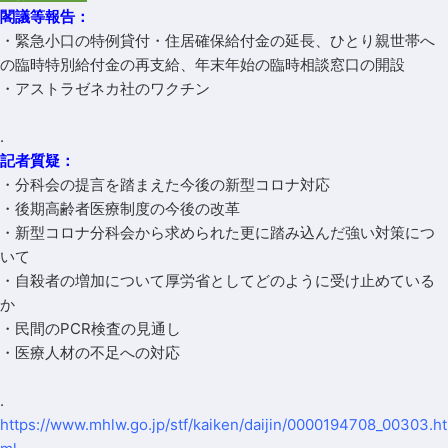
閣議等報告：
・緊急小口の特例貸付・住居確保給付金の延長、ひとり親世帯へ
の臨時特別給付金の再支給、年末年始の臨時相談窓口の開設
・アストラゼネカ社のワクチン
.
記者質疑：
・分科会の提言を踏まえた今後の新型コロナ対応
・後期高齢者医療制度の今後の改革
・新型コロナ分科会から求められた更に踏み込んだ強い対策につ
いて
・自殺者の増加について厚労省としてどのように受け止めている
か
・民間のPCR検査の見通し
・医療人材の不足への対応
.
https://www.mhlw.go.jp/stf/kaiken/daijin/0000194708_00303.ht