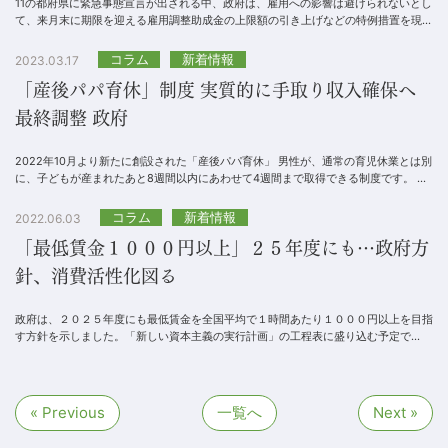
11の都府県に緊急事態宣言が出される中、政府は、雇用への影響は避けられないとし
て、来月末に期限を迎える雇用調整助成金の上限額の引き上げなどの特例措置を現在
の水準のまま、3月末まで延長する方向で最終調整...
コラム
新着情報
2023.03.17
「産後パパ育休」制度 実質的に手取り収入確保へ
最終調整 政府
2022年10月より新たに創設された「産後パパ育休」 男性が、通常の育児休業とは別
に、子どもが産まれたあと8週間以内にあわせて4週間まで取得できる制度です。 休
みは２回に分割して取...
コラム
新着情報
2022.06.03
「最低賃金１０００円以上」２５年度にも…政府方
針、消費活性化図る
政府は、２０２５年度にも最低賃金を全国平均で１時間あたり１０００円以上を目指
す方針を示しました。「新しい資本主義の実行計画」の工程表に盛り込む予定で
す。 現在の最低賃金の全国平均額は９３０円...
« Previous
一覧へ
Next »