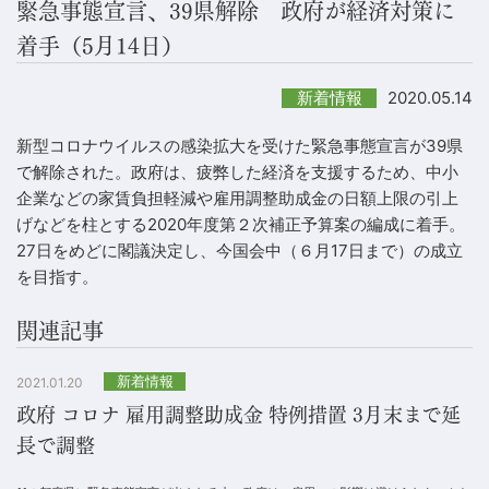
緊急事態宣言、39県解除 政府が経済対策に
着手（5月14日）
2020.05.14
新着情報
新型コロナウイルスの感染拡大を受けた緊急事態宣言が39県
で解除された。政府は、疲弊した経済を支援するため、中小
企業などの家賃負担軽減や雇用調整助成金の日額上限の引上
げなどを柱とする2020年度第２次補正予算案の編成に着手。
27日をめどに閣議決定し、今国会中（６月17日まで）の成立
を目指す。
関連記事
新着情報
2021.01.20
政府 コロナ 雇用調整助成金 特例措置 3月末まで延
長で調整