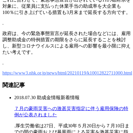
対象に、従業員に支払った休業手当の助成率を大企業も
100％に引き上げている措置も3月末まで延長する方向です。
.
政府は、今の緊急事態宣言が延長された場合などには、雇用
調整助成金の特例措置の期限をさらに延長することを検討
し、新型コロナウイルスによる雇用への影響を最小限に抑え
たい考えです。
.
https://www3.nhk.or.jp/news/html/20210119/k10012822711000.html
関連記事
2018.07.30
助成金情報
新着情報
７月の豪雨災害への激甚災害指定に伴う雇用保険の特
例が公表されました
.厚生労働省は27日、平成30年５月20日から７月10日ま
での間の豪雨および暴風雨による災害を激甚災害に指