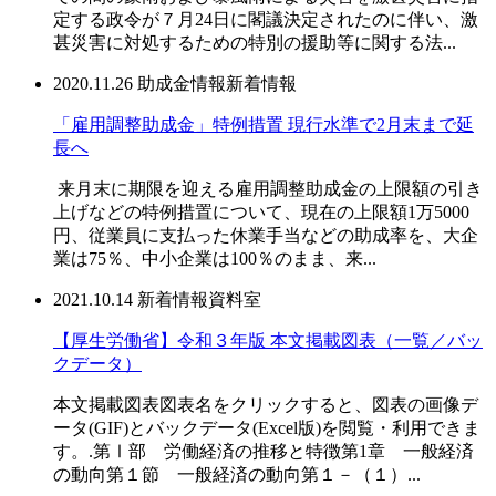
定する政令が７月24日に閣議決定されたのに伴い、激
甚災害に対処するための特別の援助等に関する法...
2020.11.26
助成金情報
新着情報
「雇用調整助成金」特例措置 現行水準で2月末まで延
長へ
来月末に期限を迎える雇用調整助成金の上限額の引き
上げなどの特例措置について、現在の上限額1万5000
円、従業員に支払った休業手当などの助成率を、大企
業は75％、中小企業は100％のまま、来...
2021.10.14
新着情報
資料室
【厚生労働省】令和３年版 本文掲載図表（一覧／バッ
クデータ）
本文掲載図表図表名をクリックすると、図表の画像デ
ータ(GIF)とバックデータ(Excel版)を閲覧・利用できま
す。.第Ⅰ部 労働経済の推移と特徴第1章 一般経済
の動向第１節 一般経済の動向第１－（１）...