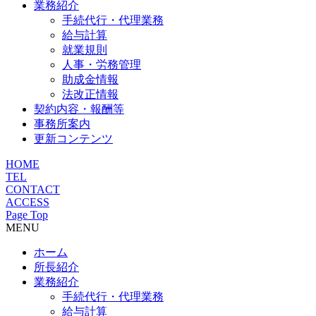
業務紹介
手続代行・代理業務
給与計算
就業規則
人事・労務管理
助成金情報
法改正情報
契約内容・報酬等
事務所案内
更新コンテンツ
HOME
TEL
CONTACT
ACCESS
Page Top
MENU
ホーム
所長紹介
業務紹介
手続代行・代理業務
給与計算