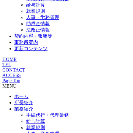
給与計算
就業規則
人事・労務管理
助成金情報
法改正情報
契約内容・報酬等
事務所案内
更新コンテンツ
HOME
TEL
CONTACT
ACCESS
Page Top
MENU
ホーム
所長紹介
業務紹介
手続代行・代理業務
給与計算
就業規則