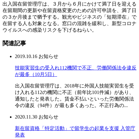
出入国在留管理庁は、３月から６月にかけて満了日を迎える
在留期間の更新や在留資格変更のための許可申請を、満了日
の３か月後まで猶予する。観光やビジネスの「短期滞在」で
在留する人も対象となる。窓口の混雑を緩和し、新型コロナ
ウイルスへの感染リスクを下げるねらい。
関連記事
2019.10.16
お知らせ
技能実習生の受入れ112機関で不正、労働関係法令違反
が最多（10月5日）
出入国在留管理庁は、2018年に外国人技能実習生を受
け入れる112の機関に不正（前年比101件減）があり、
通知したと発表した。賃金不払いといった労働関係法
令の違反（94件）が最も多くあった。不正行為の...
2020.11.30
お知らせ
新在留資格「特定活動」で留学生の起業を支援 入管庁
発表