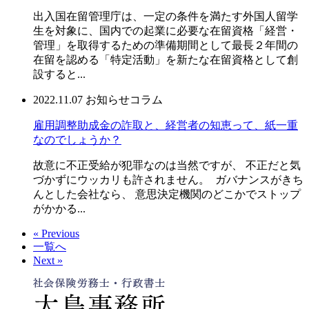
出入国在留管理庁は、一定の条件を満たす外国人留学
生を対象に、国内での起業に必要な在留資格「経営・
管理」を取得するための準備期間として最長２年間の
在留を認める「特定活動」を新たな在留資格として創
設すると...
2022.11.07
お知らせ
コラム
雇用調整助成金の詐取と、経営者の知恵って、紙一重
なのでしょうか？
故意に不正受給が犯罪なのは当然ですが、 不正だと気
づかずにウッカリも許されません。 ガバナンスがきち
んとした会社なら、 意思決定機関のどこかでストップ
がかかる...
« Previous
一覧へ
Next »