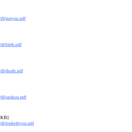
/dl/gaiyou.pdf
dl/birth.pdf
dl/death.pdf
/dl/sankou.pdf
2KB]
/dl/toukeihyou.pdf