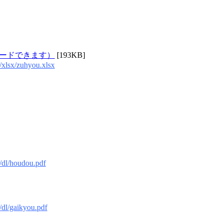
ロードできます）
[193KB]
/xlsx/zuhyou.xlsx
/dl/houdou.pdf
/dl/gaikyou.pdf