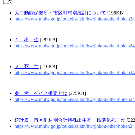
目次
人口動態保健所・市区町村別統計について
[196KB]
https://www.mhlw.go.jp/toukei/saikin/hw/jinkou/other/hoken24
１ 出 生
[282KB]
https://www.mhlw.go.jp/toukei/saikin/hw/jinkou/other/hoken24/
２ 死 亡
[216KB]
https://www.mhlw.go.jp/toukei/saikin/hw/jinkou/other/hoken24/
参 考 ベイス推定とは
[275KB]
https://www.mhlw.go.jp/toukei/saikin/hw/jinkou/other/hoken24
統計表 市区町村別合計特殊出生率・標準化死亡比
[32
https://www.mhlw.go.jp/toukei/saikin/hw/jinkou/other/hoken24