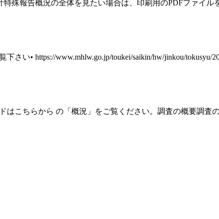
の全体を見たい場合は、印刷用のPDFファイルをご覧下さいhttps://
mhlw.go.jp/toukei/saikin/hw/jinkou/tokusyu/20jdss/
こちらから の「概況」をご覧ください。調査の概要調査の概要 [