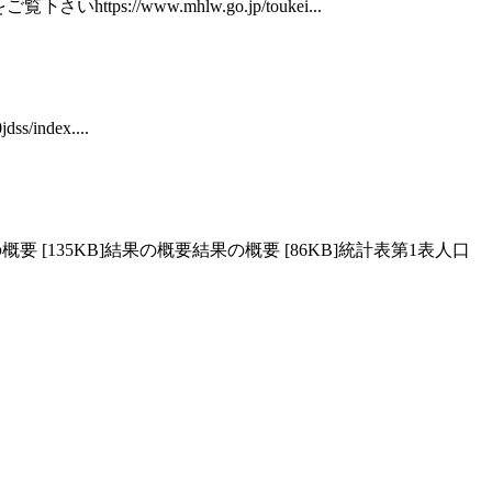
www.mhlw.go.jp/toukei...
index....
135KB]結果の概要結果の概要 [86KB]統計表第1表人口