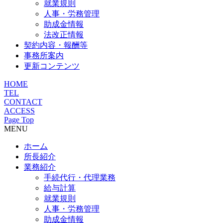
就業規則
人事・労務管理
助成金情報
法改正情報
契約内容・報酬等
事務所案内
更新コンテンツ
HOME
TEL
CONTACT
ACCESS
Page Top
MENU
ホーム
所長紹介
業務紹介
手続代行・代理業務
給与計算
就業規則
人事・労務管理
助成金情報