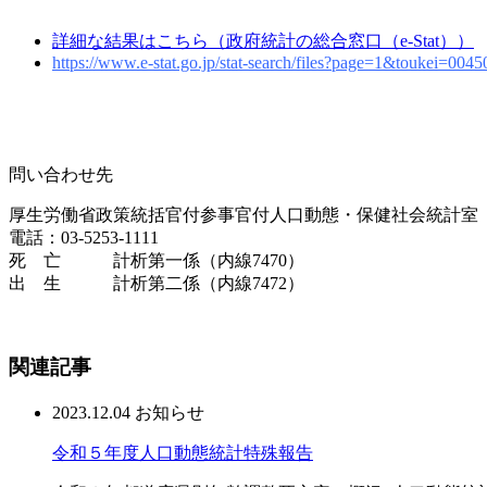
詳細な結果はこちら（政府統計の総合窓口（e-Stat））
https://www.e-stat.go.jp/stat-search/files?page=1&toukei=00
問い合わせ先
厚生労働省政策統括官付参事官付人口動態・保健社会統計室
電話：03-5253-1111
死 亡 計析第一係（内線7470）
出 生 計析第二係（内線7472）
関連記事
2023.12.04
お知らせ
令和５年度人口動態統計特殊報告