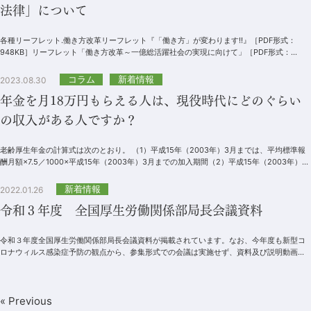
法律」について
各種リーフレット.働き方改革リーフレット『「働き方」が変わります!!』［PDF形式：
948KB］リーフレット「働き方改革～一億総活躍社会の実現に向けて」［PDF形式：
3,945KB］.時間外労働の上限...
コラム
新着情報
2023.08.30
年金を月18万円もらえる人は、現役時代にどのぐらい
の収入がある人ですか？
老齢厚生年金の計算式は次のとおり。 （1）平成15年（2003年）3月までは、平均標準報
酬月額×7.5／1000×平成15年（2003年）3月までの加入期間（2）平成15年（2003年）4
月...
新着情報
2022.01.26
令和３年度 全国厚生労働関係部局長会議資料
令和３年度全国厚生労働関係部局長会議資料が掲載されています。なお、今年度も新型コ
ロナウィルス感染症予防の観点から、参集形式での会議は実施せず、資料及び説明動画の
掲載のみとなっています。※説明動画はこち...
« Previous