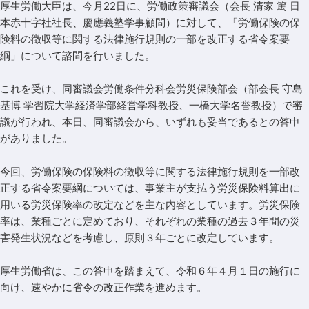
厚生労働大臣は、今月22日に、労働政策審議会（会長 清家 篤 日
本赤十字社社長、慶應義塾学事顧問）に対して、「労働保険の保
険料の徴収等に関する法律施行規則の一部を改正する省令案要
綱」について諮問を行いました。
これを受け、同審議会労働条件分科会労災保険部会（部会長 守島
基博 学習院大学経済学部経営学科教授、一橋大学名誉教授）で審
議が行われ、本日、同審議会から、いずれも妥当であるとの答申
がありました。
今回、労働保険の保険料の徴収等に関する法律施行規則を一部改
正する省令案要綱については、事業主が支払う労災保険料算出に
用いる労災保険率の改定などを主な内容としています。労災保険
率は、業種ごとに定めており、それぞれの業種の過去３年間の災
害発生状況などを考慮し、原則３年ごとに改定しています。
厚生労働省は、この答申を踏まえて、令和６年４月１日の施行に
向け、速やかに省令の改正作業を進めます。