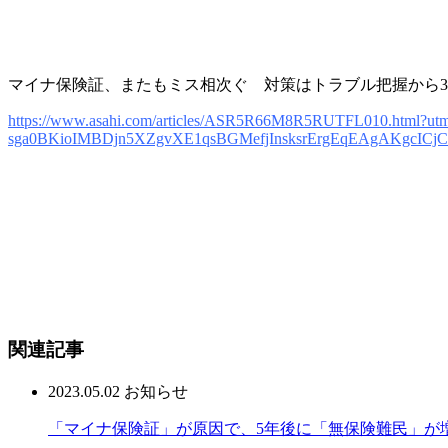
マイナ保険証、またもミス相次ぐ 対策はトラブル把握から
https://www.asahi.com/articles/ASR5R66M8R5RUTFL010.html?
sga0BKioIMBDjn5XZgvXE1qsBGMefjInsksrErgEqEAgAKgcICjC
関連記事
2023.05.02
お知らせ
「マイナ保険証」が原因で、5年後に「無保険難民」が