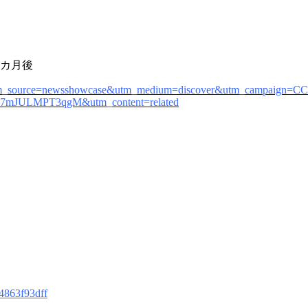
3カ月後
utm_source=newsshowcase&utm_medium=discover&utm_campaign=C
7mJULMPT3qgM&utm_content=related
44863f93dff