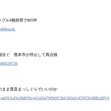
ブル9都府県で805件
fb468cecdc
相次ぐ 熊本市が停止して再点検
2c49d53972b
のまま普及まっしぐらでいいのか
KSzVhv1naOSAzOu5b8ENvwUoDsl7SPgOCSnC8XtoGd7JSTKiMIEnBV4