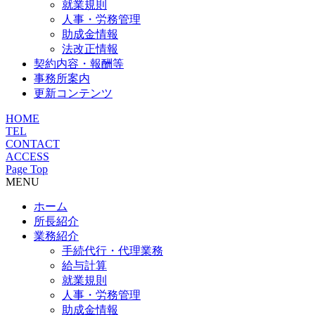
就業規則
人事・労務管理
助成金情報
法改正情報
契約内容・報酬等
事務所案内
更新コンテンツ
HOME
TEL
CONTACT
ACCESS
Page Top
MENU
ホーム
所長紹介
業務紹介
手続代行・代理業務
給与計算
就業規則
人事・労務管理
助成金情報