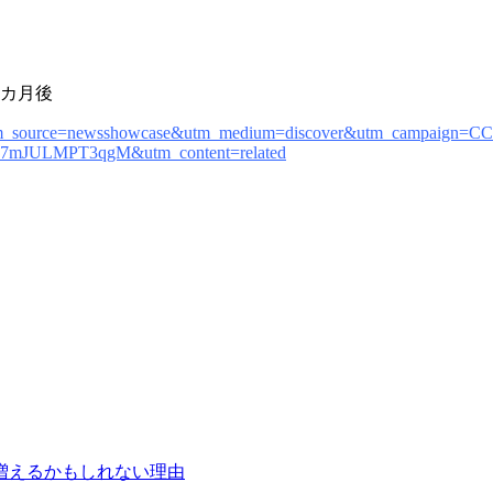
3カ月後
utm_source=newsshowcase&utm_medium=discover&utm_campaign=C
7mJULMPT3qgM&utm_content=related
増えるかもしれない理由