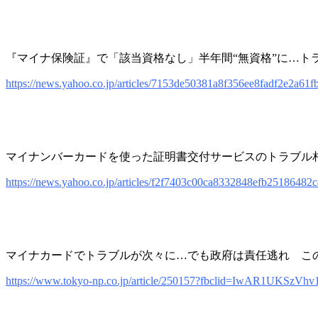
『マイナ保険証』で「該当資格なし」半年間“無資格”に…トラ
https://news.yahoo.co.jp/articles/7153de50381a8f356ee8fadf2e2a61
マイナンバーカードを使った証明書交付サービスのトラブル
https://news.yahoo.co.jp/articles/f2f7403c00ca8332848efb2518648
マイナカードでトラブルが次々に…でも政府は責任逃れ こ
https://www.tokyo-np.co.jp/article/250157?fbclid=IwAR1U