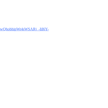
CwQhobhipWr4sWSARj_-IiI6Y-