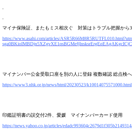
.
.
マイナ保険証、またもミス相次ぐ 対策はトラブル把握から
https://www.asahi.com/articles/ASR5R66M8R5RUTFL010.html?
sga0BKioIMBDjn5XZgvXE1qsBGMefjInsksrErgEqEAgAKgcICjC
マイナンバー公金受取口座を別の人に登録 複数確認 総点検へ
https://www3.nhk.or.jp/news/html/20230523/k10014075571000.html
印鑑証明書の誤交付2件、愛媛 マイナンバーカード使用
https://news.yahoo.co.jp/articles/edadc993604c2679d1f305b214931