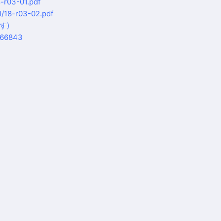
8-r03-01.pdf
l/18-r03-02.pdf
す)
066843