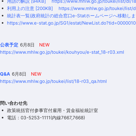
用語の解説
[94KB]
https://www.mhlw.go.jp/toukei/list/dl/1
利用上の注意
[200KB]
https://www.mhlw.go.jp/toukei/list/d
統計表一覧
(政府統計の総合窓口e-Statホームページへ移動しま
https://www.e-stat.go.jp/SG1/estat/NewList.do?tid=000001
公表予定
6月8日
NEW
https://www.mhlw.go.jp/toukei/kouhyou/e-stat_18-r03.xml
Q&A
6月8日
NEW
https://www.mhlw.go.jp/toukei/list/18-r03_qa.html
問い合わせ先
政策統括官付参事官付雇用・賃金福祉統計室
電話：03-5253-1111(内線7667,7668)