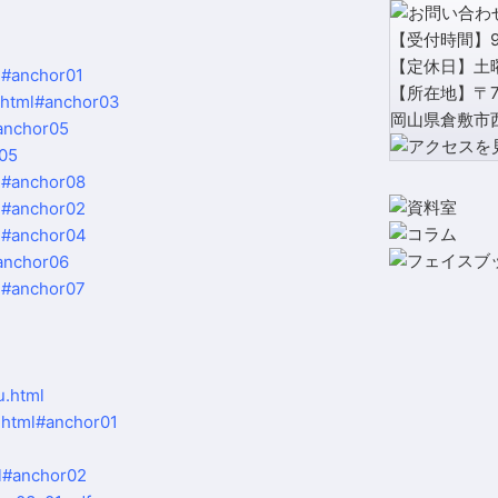
【受付時間】9:
【定休日】土
ml#anchor01
【所在地】〒71
a.html#anchor03
岡山県倉敷市西
#anchor05
05
ml#anchor08
ml#anchor02
ml#anchor04
#anchor06
ml#anchor07
u.html
b.html#anchor01
ml#anchor02