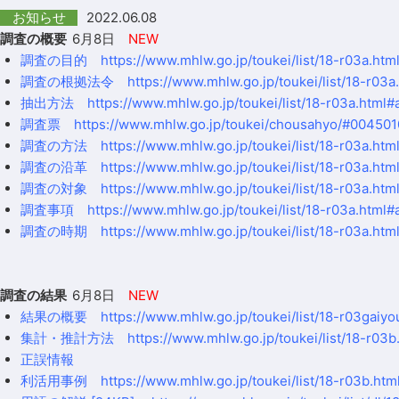
2022.06.08
お知らせ
調査の概要
6月8日
NEW
調査の目的
https://www.mhlw.go.jp/toukei/list/18-r03a.ht
調査の根拠法令
https://www.mhlw.go.jp/toukei/list/18-r03
抽出方法
https://www.mhlw.go.jp/toukei/list/18-r03a.html
調査票
https://www.mhlw.go.jp/toukei/chousahyo/#004501
調査の方法
https://www.mhlw.go.jp/toukei/list/18-r03a.ht
調査の沿革
https://www.mhlw.go.jp/toukei/list/18-r03a.ht
調査の対象
https://www.mhlw.go.jp/toukei/list/18-r03a.ht
調査事項
https://www.mhlw.go.jp/toukei/list/18-r03a.html
調査の時期
https://www.mhlw.go.jp/toukei/list/18-r03a.ht
調査の結果
6月8日
NEW
結果の概要
https://www.mhlw.go.jp/toukei/list/18-r03gaiyo
集計・推計方法
https://www.mhlw.go.jp/toukei/list/18-r03
正誤情報
利活用事例
https://www.mhlw.go.jp/toukei/list/18-r03b.ht