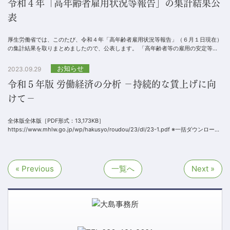
令和４年「高年齢者雇用状況等報告」の集計結果公
表
厚生労働省では、このたび、令和４年「高年齢者雇用状況等報告」（６月１日現在）
の集計結果を取りまとめましたので、公表します。 「高年齢者等の雇用の安定等に
関する法律」では、高年齢者が年齢に関わ...
お知らせ
2023.09.29
令和５年版 労働経済の分析 －持続的な賃上げに向
けて－
全体版全体版［PDF形式：13,173KB］
https://www.mhlw.go.jp/wp/hakusyo/roudou/23/dl/23-1.pdf ※一括ダウンロード
して閲覧できます...
« Previous
一覧へ
Next »