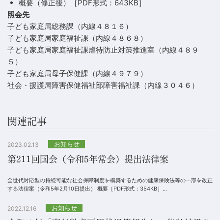
概要（修正後）［PDF形式：643KB］
照会先
子ども家庭局総務課（内線４８１６）
子ども家庭局家庭福祉課（内線４８６８）
子ども家庭局家庭福祉課虐待防止対策推進室（内線４８９
５）
子ども家庭局母子保健課（内線４９７９）
社会・援護局障害保健福祉部障害福祉課（内線３０４６）
関連記事
お知らせ
2023.02.13
第211回国会（令和5年常会）提出法律案
全世代対応型の持続可能な社会保障制度を構築するための健康保険法等の一部を改正
する法律案（令和5年2月10日提出） 概要［PDF形式：354KB］
https://www.mhlw.go.jp/...
お知らせ
2022.12.16