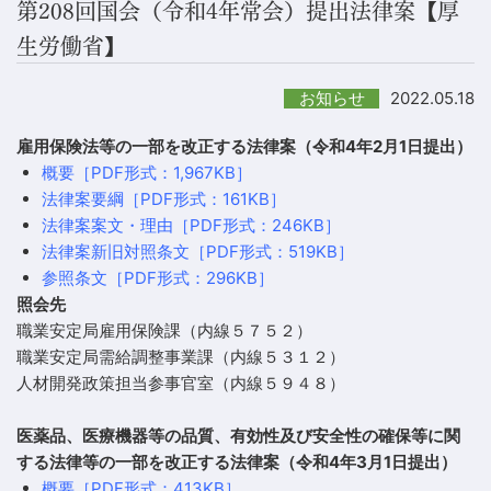
第208回国会（令和4年常会）提出法律案【厚
生労働省】
2022.05.18
お知らせ
雇用保険法等の一部を改正する法律案（令和4年2月1日提出）
概要［PDF形式：1,967KB］
法律案要綱［PDF形式：161KB］
法律案案文・理由［PDF形式：246KB］
法律案新旧対照条文［PDF形式：519KB］
参照条文［PDF形式：296KB］
照会先
職業安定局雇用保険課（内線５７５２）
職業安定局需給調整事業課（内線５３１２）
人材開発政策担当参事官室（内線５９４８）
医薬品、医療機器等の品質、有効性及び安全性の確保等に関
する法律等の一部を改正する法律案（令和4年3月1日提出）
概要［PDF形式：413KB］