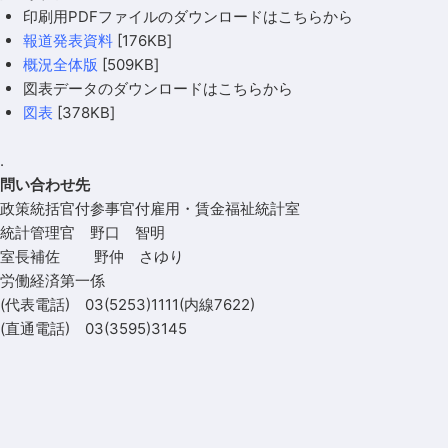
印刷用PDFファイルのダウンロードはこちらから
報道発表資料
[176KB]
概況全体版
[509KB]
図表データのダウンロードはこちらから
図表
[378KB]
.
問い合わせ先
政策統括官付参事官付雇用・賃金福祉統計室
統計管理官 野口 智明
室長補佐 野仲 さゆり
労働経済第一係
(代表電話) 03(5253)1111(内線7622)
(直通電話) 03(3595)3145