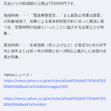
日あたりの助成額の上限は1万5000円です。
地域特例・・・「緊急事態宣言」「まん延防止等重点措置」
の対象地域で、知事による基本的対処方針に沿った要請に基
づき、営業時間の短縮といったことに協力する企業などが対
象。
業況特例・・・生産指標（売り上げなど）が直近3か月の月平
均と前年または前々年の同期と比べ3割以上減少した全国の企
業が対象。
Yahooニュース：
https://news.yahoo.co.jp/articles/a1bad51bbb4174fa04193
80b936d8ed41a7e4db4/images/000
https://news.yahoo.co.jp/articles/a1bad51bbb4174fa04193
80b936d8ed41a7e4db4