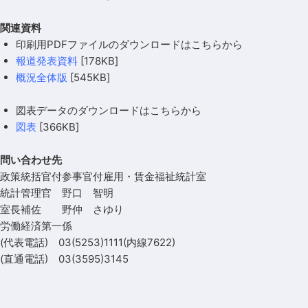
関連資料
印刷用PDFファイルのダウンロードはこちらから
報道発表資料
[178KB]
概況全体版
[545KB]
図表データのダウンロードはこちらから
図表
[366KB]
問い合わせ先
政策統括官付参事官付雇用・賃金福祉統計室
統計管理官 野口 智明
室長補佐 野仲 さゆり
労働経済第一係
(代表電話) 03(5253)1111(内線7622)
(直通電話) 03(3595)3145