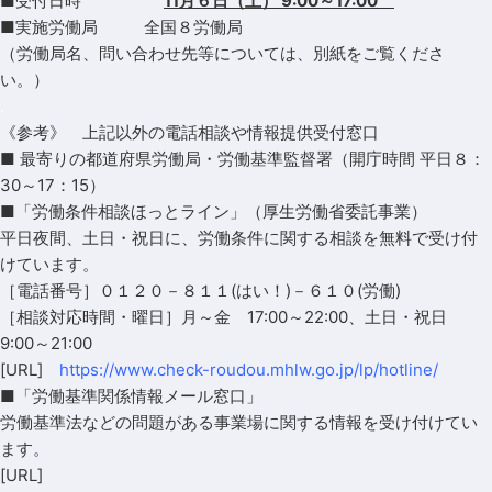
■
受付日時
11月６日（土） 9:00～17:00
■
実施労働局 全国８労働局
（労働局名、問い合わせ先等については、別紙をご覧くださ
い。）
.
《参考》 上記以外の電話相談や情報提供受付窓口
■ 最寄りの都道府県労働局・労働基準監督署（開庁時間 平日８：
30～17：15）
■「労働条件相談ほっとライン」（厚生労働省委託事業）
平日夜間、土日・祝日に、労働条件に関する相談を無料で受け付
けています。
［電話番号］０１２０－８１１(はい！)－６１０(労働)
［相談対応時間・曜日］月～金 17:00～22:00、土日・祝日
9:00～21:00
[URL]
https://www.check-roudou.mhlw.go.jp/lp/hotline/
■「労働基準関係情報メール窓口」
労働基準法などの問題がある事業場に関する情報を受け付けてい
ます。
[URL]