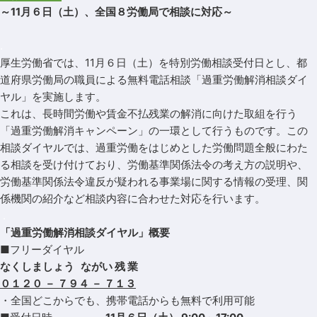
～11月６日（土）、全国８労働局で相談に対応～
.
厚生労働省では、11月６日（土）を特別労働相談受付日とし、都
道府県労働局の職員による無料電話相談「過重労働解消相談ダイ
ヤル」を実施します。
これは、長時間労働や賃金不払残業の解消に向けた取組を行う
「過重労働解消キャンペーン」の一環として行うものです。この
相談ダイヤルでは、過重労働をはじめとした労働問題全般にわた
る相談を受け付けており、労働基準関係法令の考え方の説明や、
労働基準関係法令違反が疑われる事業場に関する情報の受理、関
係機関の紹介など相談内容に合わせた対応を行います。
.
「過重労働解消相談ダイヤル」概要
■
フリーダイヤル
なくしましょう
ながい 残 業
０１２０ － ７９４ － ７１３
・全国どこからでも、携帯電話からも無料で利用可能