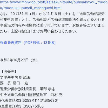
https://www.mhlw.go.jp/stf/seisakunitsuite/bunya/koyou_roudo
u/roudoukijun/mail_madoguchi.html
なお、10 月31 日（日）から11 月６日（土）を「過重労働相談受
付集中週間」とし、労働相談と労働基準関係法令違反が疑われる
事業場の情報を積極的に受け付けています。お悩み等ございまし
たら、上記相談窓口までお問い合わせください。
.
報道発表資料［PDF形式：131KB］
.
令和3年10月27日（水）
.
【照会先】
労働基準局 監督課
課 長 尾田 進
過重労働特別対策室長 黒部 恭志
中央過重労働特別監督監理官 前村 充
(代表電話)03(5253)1111(内線5630）
(直通電話)03 (3502) 5308