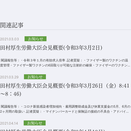
関連記事
お知らせ
2021.03.03
田村厚生労働大臣会見概要(令和3年3月2日)
閣議報告等：・令和３年１月の有効求人倍率 .記者質疑：・ファイザー製のワクチンの温
度管理・ファイザー製ワクチンの6回取りが可能な注射針の確保・ファイザーのワクチンの
輸送・緊急事態...
お知らせ
2021.03.29
田村厚生労働大臣会見概要(令和3年3月26日（金）8:41
～8：46)
閣議報告等：・コロナ新規感染者増加傾向・雇用調整助成金及び休業支援金の5月、6月の
2ヶ月間の取扱い .記者質疑：・マイナンバーカードと保険証の接続の不具合・アドバイザ
リーボードの...
お知らせ
2021.04.14