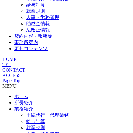
給与計算
就業規則
人事・労務管理
助成金情報
法改正情報
契約内容・報酬等
事務所案内
更新コンテンツ
HOME
TEL
CONTACT
ACCESS
Page Top
MENU
ホーム
所長紹介
業務紹介
手続代行・代理業務
給与計算
就業規則