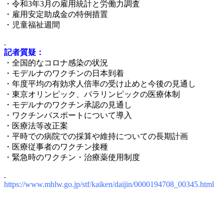
・令和3年3月の雇用統計と労働力調査
・雇用安定助成金の特例措置
・児童福祉週間
.
記者質疑：
・全国的なコロナ感染の状況
・モデルナのワクチンの日本到着
・年度平均の有効求人倍率の受け止めと今後の見通し
・東京オリンピック、パラリンピックの医療体制
・モデルナのワクチン承認の見通し
・ワクチンパスポートについて導入
・医療法等改正案
・平時での病院での採算や維持についての長期計画
・医療従事者のワクチン接種
・緊急時のワクチン・治療薬使用制度
.
https://www.mhlw.go.jp/stf/kaiken/daijin/0000194708_00345.html