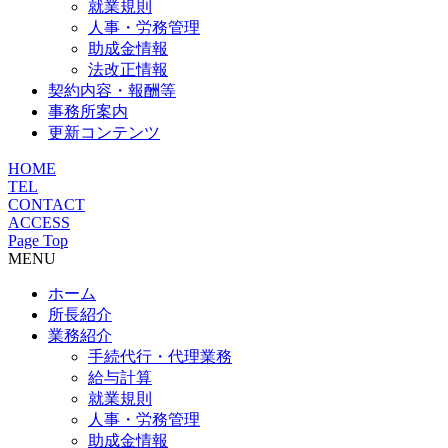
就業規則
人事・労務管理
助成金情報
法改正情報
契約内容・報酬等
事務所案内
更新コンテンツ
HOME
TEL
CONTACT
ACCESS
Page Top
MENU
ホーム
所長紹介
業務紹介
手続代行・代理業務
給与計算
就業規則
人事・労務管理
助成金情報