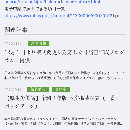
oudou/roudoukijun/hoken/denshi-shinsei.html
電子申請で届出できる項目一覧
https://www.mhlw.go.jp/content/11200000/000701921.pdf
関連記事
新着情報
2020.11.24
12月１日より様式変更に対応した「届書作成プログ
ラム」提供
日本年金機構が発行する令和２年11月号の「日本年金機構からのお知らせ」にて、令
和 ２年12月１日から、様式変更に対応した届書作成プログラム（無料でダウンロー
ドすることができる、届書を簡易に作成・申請で...
新着情報
資料室
2021.10.14
【厚生労働省】令和３年版 本文掲載図表（一覧／
バックデータ）
本文掲載図表図表名をクリックすると、図表の画像データ(GIF)とバックデータ
(Excel版)を閲覧・利用できます。.第Ⅰ部 労働経済の推移と特徴第1章 一般経済の
動向第１節 一般経済の動向第１－（１）...