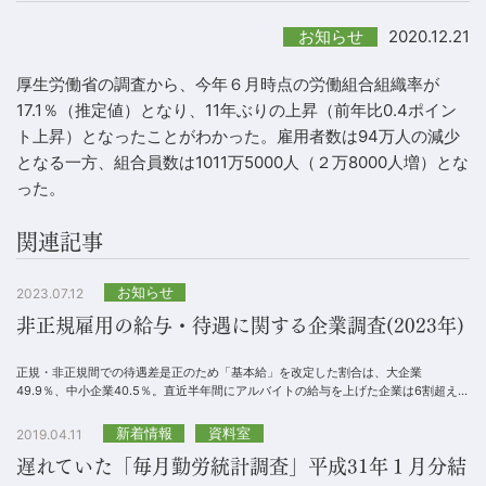
2020.12.21
お知らせ
厚生労働省の調査から、今年６月時点の労働組合組織率が
17.1％（推定値）となり、11年ぶりの上昇（前年比0.4ポイン
ト上昇）となったことがわかった。雇用者数は94万人の減少
となる一方、組合員数は1011万5000人（２万8000人増）とな
った。
関連記事
お知らせ
2023.07.12
非正規雇用の給与・待遇に関する企業調査(2023年)
正規・非正規間での待遇差是正のため「基本給」を改定した割合は、大企業
49.9％、中小企業40.5％。直近半年間にアルバイトの給与を上げた企業は6割超えで
過去最高に。業種別では「飲食・フード」が最も高く...
新着情報
資料室
2019.04.11
遅れていた「毎月勤労統計調査」平成31年１月分結