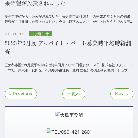
果確報が公表されました
厚生労働省から、公表が遅れていた「毎月勤労統計調査」の平成31年１月分の結果
確報が４月５日に公表されました。今回も以下のコメントが付されたうえでの公表と
なっています。.平成30年11月分確報から、掲載...
お知らせ
2023.10.17
2023年9月度 アルバイト・パート募集時平均時給調
査
三大都市圏の9月度平均時給は前年同月より20円増加の1,161円 株式会社リクルート
（本社：東京都千代田区、代表取締役社長：北村 吉弘）の調査研究機関『ジョブズ
リサーチセンター（...
« Previous
一覧へ
Next »