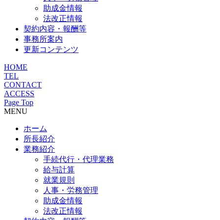
助成金情報
法改正情報
契約内容・報酬等
事務所案内
更新コンテンツ
HOME
TEL
CONTACT
ACCESS
Page Top
MENU
ホーム
所長紹介
業務紹介
手続代行・代理業務
給与計算
就業規則
人事・労務管理
助成金情報
法改正情報