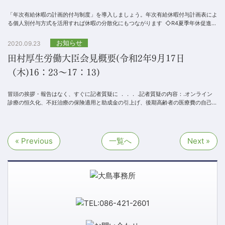
「年次有給休暇の計画的付与制度」を導入しましょう。年次有給休暇付与計画表によ
る個人別付与方式を活用すれば休暇の分散化にもつながります ◇R4夏季年休促進リ
ーフレット（両面）htt...
お知らせ
2020.09.23
田村厚生労働大臣会見概要(令和2年9月17日
（木)16：23～17：13)
冒頭の挨拶・報告はなく、すぐに記者質疑に ．．． .記者質疑の内容：.オンライン
診療の恒久化、不妊治療の保険適用と助成金の引上げ、後期高齢者の医療費の自己負
担、新型コロナウイルスとインフルエ...
« Previous
一覧へ
Next »