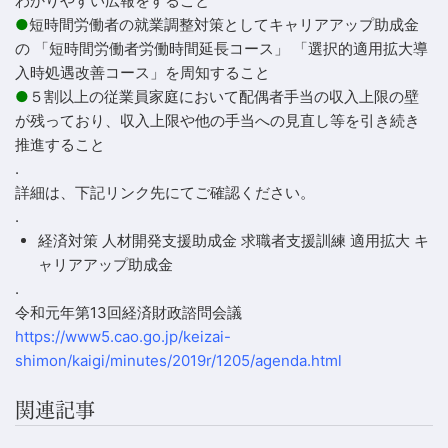
わかりやすい広報をすること
●
短時間労働者の就業調整対策としてキャリアアップ助成金
の 「短時間労働者労働時間延長コース」 「選択的適用拡大導
入時処遇改善コース」を周知すること
●
５割以上の従業員家庭において配偶者手当の収入上限の壁
が残っており、収入上限や他の手当への見直し等を引き続き
推進すること
.
詳細は、下記リンク先にてご確認ください。
.
経済対策 人材開発支援助成金 求職者支援訓練 適用拡大 キ
ャリアアップ助成金
.
令和元年第13回経済財政諮問会議
https://www5.cao.go.jp/keizai-
shimon/kaigi/minutes/2019r/1205/agenda.html
関連記事