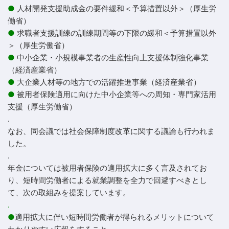
●
人材開発支援助成金の要件緩和＜予算措置以外＞（厚生労
働省）
●
求職者支援訓練の訓練期間等の下限の緩和＜予算措置以外
＞（厚生労働省）
●
中小企業・小規模事業者の生産性向上支援体制強化事業
（経済産業省）
●
大企業人材等の地方での活躍推進事業（経済産業省）
●
被用者保険適用に向けた中小企業等への周知・専門家活用
支援（厚生労働省）
.
なお、同会議では社会保障制度改革に関する議論も行われま
した。
.
年金については被用者保険の適用拡大に多く言及されてお
り、短時間労働者による就業調整を全力で回避すべきとし
て、次の取組みを提案しています。
.
●
適用拡大に伴い短時間労働者が得られるメリットについて