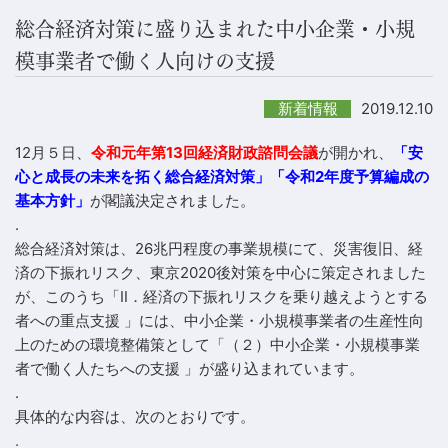
総合経済対策に盛り込まれた中小企業・小規
模事業者で働く人向けの支援
2019.12.10
新着情報
12月５日、
令和元年第13回経済財政諮問会議
が開かれ、
「安
心と成長の未来を拓く総合経済対策」「令和2年度予算編成の
基本方針」
が閣議決定されました。
.
総合経済対策は、26兆円程度の事業規模にて、災害復旧、経
済の下振れリスク、東京2020後対策を中心に策定されました
が、このうち「Ⅱ．経済の下振れリスクを乗り越えようとする
者への重点支援 」には、中小企業・小規模事業者の生産性向
上のための環境整備策として「（２）中小企業・小規模事業
者で働く人たちへの支援 」が盛り込まれています。
.
具体的な内容は、次のとおりです。
.