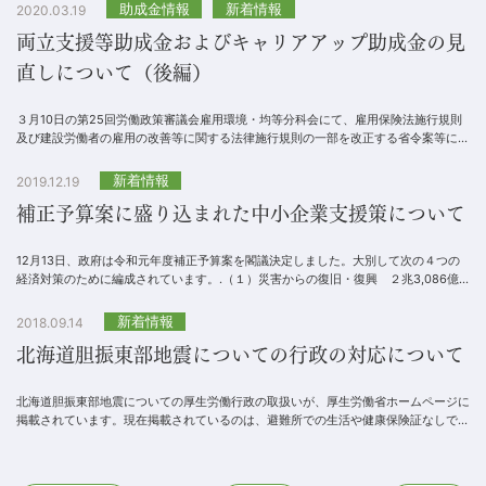
助成金情報
新着情報
2020.03.19
両立支援等助成金およびキャリアアップ助成金の見
直しについて（後編）
３月10日の第25回労働政策審議会雇用環境・均等分科会にて、雇用保険法施行規則
及び建設労働者の雇用の改善等に関する法律施行規則の一部を改正する省令案等につ
いて議論が行われ、同日、いずれも妥当とする答申...
新着情報
2019.12.19
補正予算案に盛り込まれた中小企業支援策について
12月13日、政府は令和元年度補正予算案を閣議決定しました。大別して次の４つの
経済対策のために編成されています。.（１）災害からの復旧・復興 ２兆3,086億
円（２）経済の下振れリスク対応 9,173...
新着情報
2018.09.14
北海道胆振東部地震についての行政の対応について
北海道胆振東部地震についての厚生労働行政の取扱いが、厚生労働省ホームページに
掲載されています。現在掲載されているのは、避難所での生活や健康保険証なしでの
医療機関の受診、被災者の国民年金保険料の免除など...