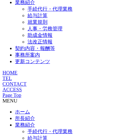
業務紹介
手続代行・代理業務
給与計算
就業規則
人事・労務管理
助成金情報
法改正情報
契約内容・報酬等
事務所案内
更新コンテンツ
HOME
TEL
CONTACT
ACCESS
Page Top
MENU
ホーム
所長紹介
業務紹介
手続代行・代理業務
給与計算