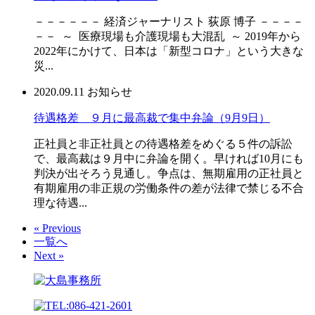
－－－－－－ 経済ジャーナリスト 荻原 博子 －－－－
－－ ～ 医療現場も介護現場も大混乱 ～ 2019年から
2022年にかけて、日本は「新型コロナ」という大きな
災...
2020.09.11
お知らせ
待遇格差 ９月に最高裁で集中弁論（9月9日）
正社員と非正社員との待遇格差をめぐる５件の訴訟
で、最高裁は９月中に弁論を開く。早ければ10月にも
判決が出そろう見通し。争点は、無期雇用の正社員と
有期雇用の非正規の労働条件の差が法律で禁じる不合
理な待遇...
« Previous
一覧へ
Next »