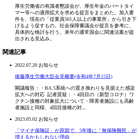
厚生労働省の有識者懇談会が、厚生年金のパートタイ
マー等への適用拡大を求める提言をまとめた。加入要
件を、現在の「従業員501人以上の事業所」から引き下
げるよう促すもの。社会保障審議会が提言を参考に、
具体的な検討を行う。来年の通常国会に関連法案が提
出される見込み。
関連記事
2022.07.20
お知らせ
後藤厚生労働大臣会見概要(令和4年7月15日)
閣議報告：・BA.5系統への置き換わりを見据えた感染
拡大への対応 記者質疑：・4回目の（新型コロナ）ワ
クチン接種の対象拡大について・障害者施設にも高齢
者施設と同様、4回目接種の対...
2023.05.02
お知らせ
「マイナ保険証」が原因で、5年後に「無保険難民」が
増えるかもしれない理由