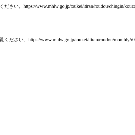
mhlw.go.jp/toukei/itiran/roudou/chingin/kouzou/z2
w.mhlw.go.jp/toukei/itiran/roudou/monthly/r05/230