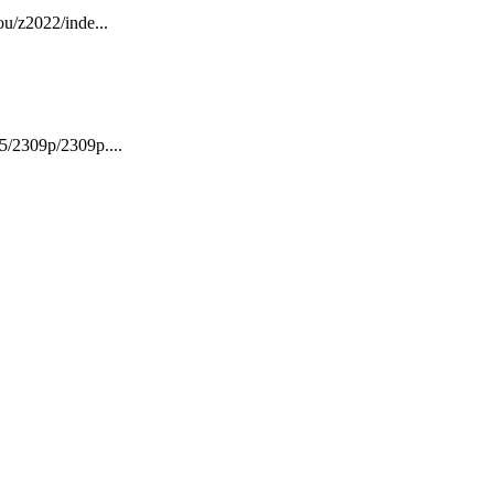
022/inde...
9p/2309p....