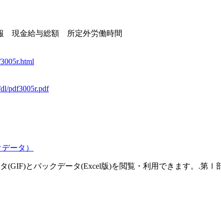
確報 現金給与総額 所定外労働時間
/3005r.html
/dl/pdf3005r.pdf
クデータ）
GIF)とバックデータ(Excel版)を閲覧・利用できます。.