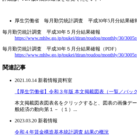
厚生労働省 毎月勤労統計調査 平成30年5月分結果
毎月勤労統計調査 平成30年５月分結果確報
https://www.mhlw.go.jp/toukei/itiran/roudou/monthly/30/3005r
毎月勤労統計調査 平成30年５月分結果確報（PDF）
https://www.mhlw.go.jp/toukei/itiran/roudou/monthly/30/3005r
関連記事
2021.10.14
新着情報
資料室
【厚生労働省】令和３年版 本文掲載図表（一覧／バッ
本文掲載図表図表名をクリックすると、図表の画像データ(
般経済の動向第１－（１）...
2023.03.20
新着情報
令和４年賃金構造基本統計調査 結果の概況