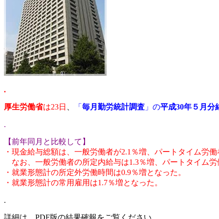
.
厚生労働省
は23日
、
「
毎月勤労統計調査
」の
平成30年５月分
.
【前年同月と比較して】
・現金給与総額は、一般労働者が2.1％増、パートタイム労働者
なお、一般労働者の所定内給与は1.3％増、パートタイム労
・就業形態計の所定外労働時間は0.9％増となった。
・就業形態計の常用雇用は1.7％増となった。
.
詳細は、PDF版の結果確報をご覧ください。.