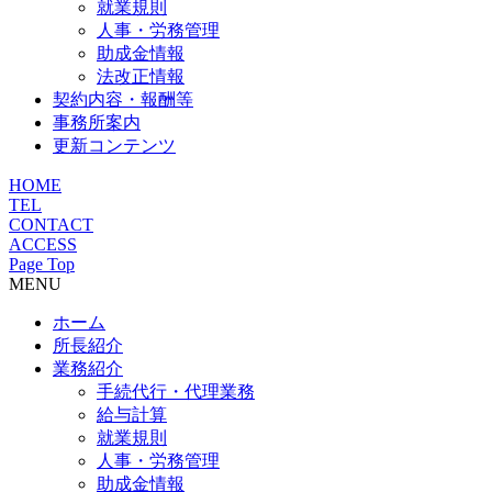
就業規則
人事・労務管理
助成金情報
法改正情報
契約内容・報酬等
事務所案内
更新コンテンツ
HOME
TEL
CONTACT
ACCESS
Page Top
MENU
ホーム
所長紹介
業務紹介
手続代行・代理業務
給与計算
就業規則
人事・労務管理
助成金情報