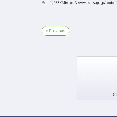
号） [1,266KB]https://www.mhlw.go.jp/topics/m
« Previous
【受