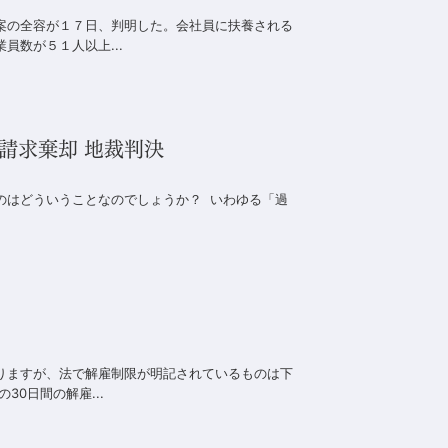
案の全容が１７日、判明した。会社員に扶養される
数が５１人以上...
請求棄却 地裁判決
うのはどういうことなのでしょうか？ いわゆる「過
りますが、法で解雇制限が明記されているものは下
0日間の解雇...