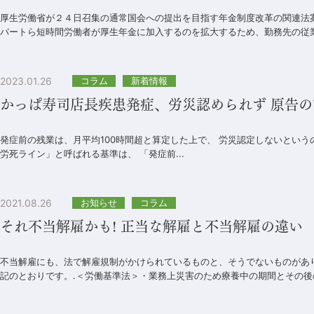
厚生労働省が２４日召集の通常国会への提出を目指す年金制度改革の関連法
パートら短時間労働者が厚生年金に加入するのを拡大するため、勤務先の従業員
2023.01.26
コラム
新着情報
かっぱ寿司店長疾患発症、労災認められず 原告の
発症前の残業は、月平均100時間超と算定した上で、 労災認定しないとい
労死ライン」と呼ばれる基準は、 「発症前...
2021.08.26
お知らせ
コラム
それ不当解雇かも! 正当な解雇と不当解雇の違い
不当解雇にも、法で解雇規制がかけられているものと、そうでないものがあ
記のとおりです。.＜労働基準法＞・業務上災害のため療養中の期間とその後の3