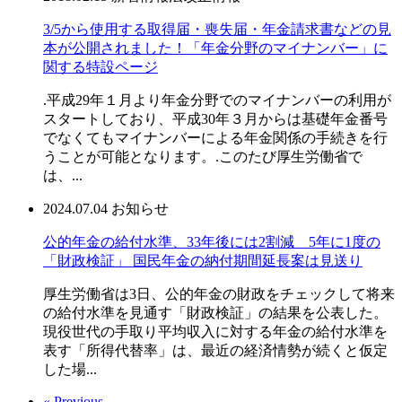
3/5から使用する取得届・喪失届・年金請求書などの見
本が公開されました！「年金分野のマイナンバー」に
関する特設ページ
.平成29年１月より年金分野でのマイナンバーの利用が
スタートしており、平成30年３月からは基礎年金番号
でなくてもマイナンバーによる年金関係の手続きを行
うことが可能となります。.このたび厚生労働省で
は、...
2024.07.04
お知らせ
公的年金の給付水準、33年後には2割減 5年に1度の
「財政検証」 国民年金の納付期間延長案は見送り
厚生労働省は3日、公的年金の財政をチェックして将来
の給付水準を見通す「財政検証」の結果を公表した。
現役世代の手取り平均収入に対する年金の給付水準を
表す「所得代替率」は、最近の経済情勢が続くと仮定
した場...
« Previous