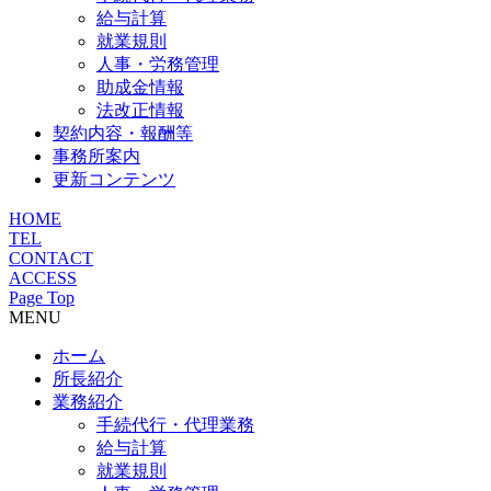
給与計算
就業規則
人事・労務管理
助成金情報
法改正情報
契約内容・報酬等
事務所案内
更新コンテンツ
HOME
TEL
CONTACT
ACCESS
Page Top
MENU
ホーム
所長紹介
業務紹介
手続代行・代理業務
給与計算
就業規則