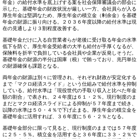
年金）の給付水準を底上げする案を社会保障審議会の部会に
示した。基礎年金の財政状況が厳しい一方、会社員らが入る
厚生年金は堅調なため、厚生年金の積立金（剰余金）を基礎
年金の財源に振り向ける。２０３６年度以降の給付水準は現
在の見通しより３割程度改善する。
基礎年金だけに入る自営業者らが老後に受け取る年金の水準
低下を防ぐ。厚生年金受給者の大半も給付が手厚くなるが、
保険料を折半で負担している会社員や企業が反発しそうだ。
基礎年金の財源の半分は国庫（税）で賄っており、兆円単位
の財源確保も課題となる。
両年金の財源は別々に管理され、それぞれ財政が安定化する
まで「マクロ経済スライド」という仕組みで給付水準を抑制
している。給付水準は「現役世代の手取り収入と比べた年金
額の割合」で表され、２４年度は６１・２％。現行制度のま
まだとマクロ経済スライドによる抑制が５７年度まで続き、
以降の水準は５０・４％で下げ止まる。厚生年金の積立金を
基礎年金に活用すれば、３６年度に５６・２％となる。
基礎年金部分に限って見ると、現行制度のままでは５７年度
に２５・５％。積立金を活用すると３６年度に３３・２％で