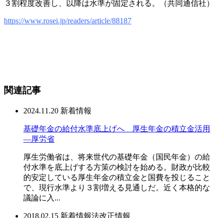
３割程度改善し、以降は水準が固定される。（共同通信社）
https://www.rosei.jp/readers/article/88187
関連記事
2024.11.20
新着情報
基礎年金の給付水準底上げへ 厚生年金の積立金活用
―厚労省
厚生労働省は、将来世代の基礎年金（国民年金）の給
付水準を底上げする方策の検討を始める。財政が比較
的安定している厚生年金の積立金と国費を投じること
で、現行水準より３割増える見通しだ。近く本格的な
議論に入...
2018.02.15
新着情報
法改正情報