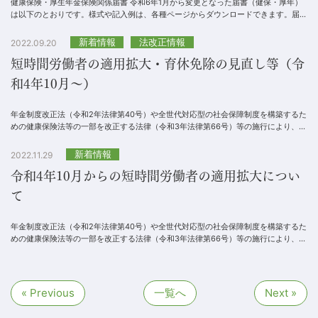
健康保険・厚生年金保険関係届書 令和6年1月から変更となった届書（健保・厚年）
は以下のとおりです。様式や記入例は、各種ページからダウンロードできます。届書
名称提出の契機（「申請・届書様式」リ...
新着情報
法改正情報
2022.09.20
短時間労働者の適用拡大・育休免除の見直し等（令
和4年10月～）
年金制度改正法（令和2年法律第40号）や全世代対応型の社会保障制度を構築するた
めの健康保険法等の一部を改正する法律（令和3年法律第66号）等の施行により、年
金制度の一部が改正されます。1．短時間労働者...
新着情報
2022.11.29
令和4年10月からの短時間労働者の適用拡大につい
て
年金制度改正法（令和2年法律第40号）や全世代対応型の社会保障制度を構築するた
めの健康保険法等の一部を改正する法律（令和3年法律第66号）等の施行により、年
金制度の一部が改正されました。1．短時間労働...
« Previous
一覧へ
Next »