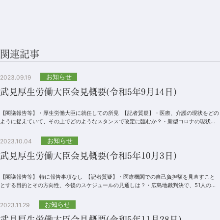
関連記事
お知らせ
2023.09.19
武見厚生労働大臣会見概要(令和5年9月14日)
【閣議報告等】・厚生労働大臣に就任しての所見 【記者質疑】・医療、介護の現状をどの
ように捉えていて、その上でどのようなスタンスで改定に臨むか？・新型コロナの現状の
感染状況の受け止...
お知らせ
2023.10.04
武見厚生労働大臣会見概要(令和5年10月3日)
【閣議報告等】 特に報告事項なし 【記者質疑】・医療機関での自己負担額を見直すこと
とする目的とその方向性、今後のスケジュールの見通しは？・広島地裁判決で、51人の受
給者...
お知らせ
2023.11.29
武見厚生労働大臣会見概要(令和5年11月28日)