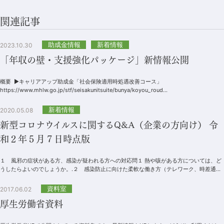
関連記事
助成金情報
新着情報
2023.10.30
「年収の壁・支援強化パッケージ」新情報公開
概要 ▶キャリアアップ助成金「社会保険適用時処遇改善コース」
https://www.mhlw.go.jp/stf/seisakunitsuite/bunya/koyou_roud...
新着情報
2020.05.08
新型コロナウイルスに関するQ&A（企業の方向け） 令
和２年５月７日時点版
１ 風邪の症状がある方、感染が疑われる方への対応問１ 熱や咳がある方については、ど
うしたらよいのでしょうか。.２ 感染防止に向けた柔軟な働き方（テレワーク、時差通
勤）問１ 新型コロナウイルスの感染防止...
資料室
2017.06.02
厚生労働省資料