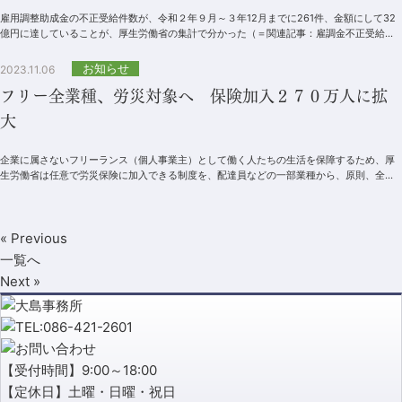
雇用調整助成金の不正受給件数が、令和２年９月～３年12月までに261件、金額にして32
億円に達していることが、厚生労働省の集計で分かった（＝関連記事：雇調金不正受給
261件32億円超える 従業員から...
お知らせ
2023.11.06
フリー全業種、労災対象へ 保険加入２７０万人に拡
大
企業に属さないフリーランス（個人事業主）として働く人たちの生活を保障するため、厚
生労働省は任意で労災保険に加入できる制度を、配達員などの一部業種から、原則、全業
種に広げる方向で議論を進めている。対象者...
« Previous
一覧へ
Next »
【受付時間】9:00～18:00
【定休日】土曜・日曜・祝日