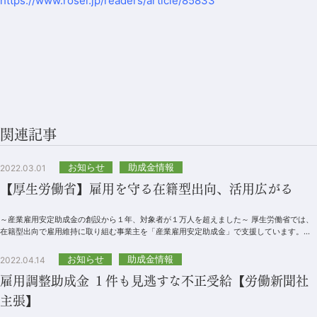
https://www.rosei.jp/readers/article/85833
関連記事
お知らせ
助成金情報
2022.03.01
【厚生労働省】雇用を守る在籍型出向、活用広がる
～産業雇用安定助成金の創設から１年、対象者が１万人を超えました～ 厚生労働省では、
在籍型出向で雇用維持に取り組む事業主を「産業雇用安定助成金」で支援しています。こ
の助成金は、新型コロナウイル...
お知らせ
助成金情報
2022.04.14
雇用調整助成金 １件も見逃すな不正受給【労働新聞社
主張】