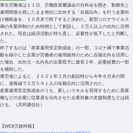
厚生労働省は１１日、労働政策審議会の分科会を開き、勤務先と
雇用関係を残したまま他社に出向する「在籍出向」を行う企業向
け補助金を、１０月末で終了すると決めた。新型コロナウイルス
禍の失業抑制のため特例として創設し、２万人以上の出向に活用
された。現在は経済活動が持ち直し、必要性が低下したと判断し
た。
終了するのは「産業雇用安定助成金」の一部。コロナ禍で事業活
動を縮小した企業が労働者の雇用維持のために在籍出向を活用し
た場合、出向元・出向先の企業双方に最長２年、必要経費の一部
を補助した。
厚労省によると、２０２１年２月の創設時から今年８月末の間
に、速報値で２万５９１人の在籍出向に活用された。
産業雇用安定助成金のうち、新しいスキルを習得するために異業
種などの企業に従業員を出向させた企業対象の支援制度などは続
ける。（共同通信社）
【WEB労政時報】