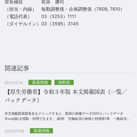
室長補佐
前原 庸司
（担当・内線）
毎勤調整係・企画調整係（7609, 7610）
（電話代表）
03（5253）1111
（ダイヤルイン）
03（3595）3145
関連記事
新着情報
資料室
2021.10.14
【厚生労働省】令和３年版 本文掲載図表（一覧／
バックデータ）
本文掲載図表図表名をクリックすると、図表の画像データ(GIF)とバックデータ
(Excel版)を閲覧・利用できます。.第Ⅰ部 労働経済の推移と特徴第1章 一般経済の
動向第１節 一般経済の動向第１－（１）...
新着情報
2023.01.06