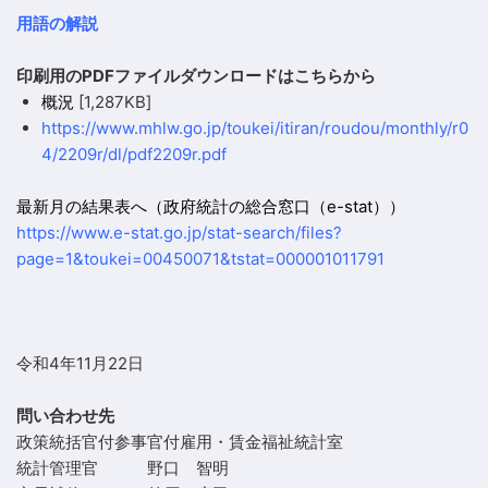
用語の解説
印刷用のPDFファイルダウンロードはこちらから
概況
[1,287KB]
https://www.mhlw.go.jp/toukei/itiran/roudou/monthly/r0
4/2209r/dl/pdf2209r.pdf
最新月の結果表へ（政府統計の総合窓口（e-stat））
https://www.e-stat.go.jp/stat-search/files?
page=1&toukei=00450071&tstat=000001011791
令和4年11月22日
問い合わせ先
政策統括官付参事官付雇用・賃金福祉統計室
統計管理官
野口 智明