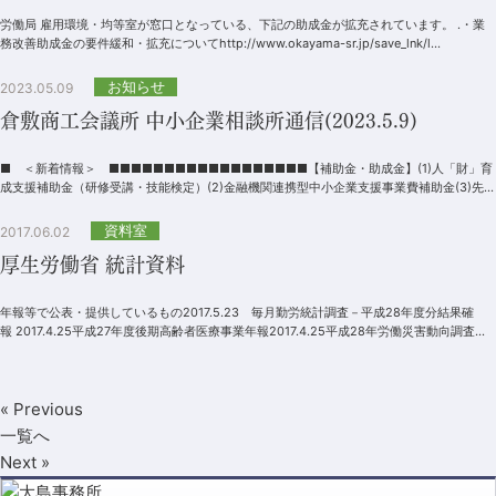
労働局 雇用環境・均等室が窓口となっている、下記の助成金が拡充されています。 .・業
務改善助成金の要件緩和・拡充についてhttp://www.okayama-sr.jp/save_lnk/l...
お知らせ
2023.05.09
倉敷商工会議所 中小企業相談所通信(2023.5.9)
■ ＜新着情報＞ ■■■■■■■■■■■■■■■■■■【補助金・助成金】(1)人「財」育
成支援補助金（研修受講・技能検定）(2)金融機関連携型中小企業支援事業費補助金(3)先端
技術を活用した実証実験サ...
資料室
2017.06.02
厚生労働省 統計資料
年報等で公表・提供しているもの2017.5.23 毎月勤労統計調査－平成28年度分結果確
報 2017.4.25平成27年度後期高齢者医療事業年報2017.4.25平成28年労働災害動向調査
（事業所調査...
« Previous
一覧へ
Next »