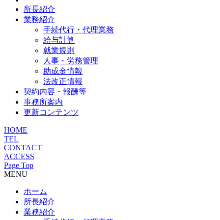
所長紹介
業務紹介
手続代行・代理業務
給与計算
就業規則
人事・労務管理
助成金情報
法改正情報
契約内容・報酬等
事務所案内
更新コンテンツ
HOME
TEL
CONTACT
ACCESS
Page Top
MENU
ホーム
所長紹介
業務紹介