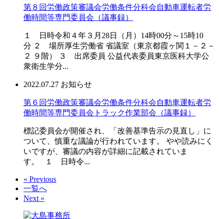
第８回労働政策審議会労働条件分科会自動車運転者労
働時間等専門委員会（議事録）
１ 日時令和４年３月28日（月）14時00分～15時10
分 ２ 場所厚生労働省 省議室（東京都霞ヶ関１－２－
２ ９階） ３ 出席委員 公益代表委員東京医科大学公
衆衛生学分...
2022.07.27
お知らせ
第６回労働政策審議会労働条件分科会自動車運転者労
働時間等専門委員会トラック作業部会（議事録）
標記委員会が開催され、「改善基準告示の見直し」に
ついて、慎重な議論が行われています。 やや読みにく
いですが、審議の内容が詳細に記載されていま
す。 １ 日時令...
« Previous
一覧へ
Next »