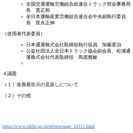
全国交通運輸労働組合総連合トラック部会事務局
長 貫正和
全日本運輸産業労働組合連合会中央副執行委員
長 世永正伸
（使用者代表委員）
日本通運株式会社取締役執行役員 加藤憲治
公益社団法人全日本トラック協会副会長、松浦通
運株式会社代表取締役 馬渡雅敏
４議題
（１）改善基告示の見直しについて
（２）その他
https://www.mhlw.go.jp/stf/newpage_24111.html